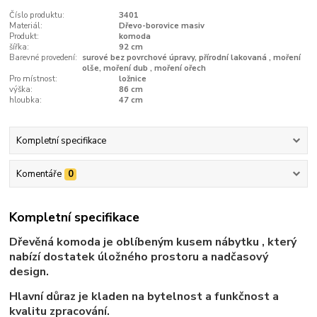
Číslo produktu:
3401
Materiál:
Dřevo-borovice masiv
Produkt:
komoda
šířka:
92 cm
Barevné provedení:
surové bez povrchové úpravy, přírodní lakovaná , moření
olše, moření dub , moření ořech
Pro místnost:
ložnice
výška:
86 cm
hloubka:
47 cm
Kompletní specifikace
Komentáře
0
Kompletní specifikace
Dřevěná komoda je oblíbeným kusem nábytku , který
nabízí dostatek úložného prostoru a nadčasový
design.
Hlavní důraz je kladen na bytelnost a funkčnost a
kvalitu zpracování.