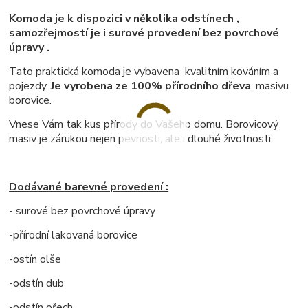
Komoda je k dispozici v několika odstínech ,
samozřejmostí je i surové provedení bez povrchové
úpravy .
Tato praktická komoda je vybavena kvalitním kováním a
pojezdy.
Je vyrobena ze 100% přírodního dřeva
, masivu
borovice.
Vnese Vám tak kus přírody do Vašeho domu. Borovicový
masiv je zárukou nejen pevnosti, ale i dlouhé životnosti.
Dodávané barevné provedení :
- surové bez povrchové úpravy
-přírodní lakovaná borovice
-ostín olše
-odstín dub
-odstín ořech