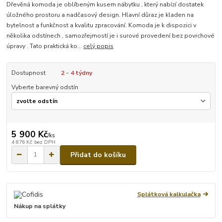
Dřevěná komoda je oblíbeným kusem nábytku , který nabízí dostatek
úložného prostoru a nadčasový design. Hlavní důraz je kladen na
bytelnost a funkčnost a kvalitu zpracování. Komoda je k dispozici v
několika odstínech , samozřejmostí je i surové provedení bez povrchové
úpravy . Tato praktická ko...
celý popis
Dostupnost
2 - 4 týdny
Vyberte barevný odstín
5 900 Kč
/
ks
4 876 Kč
bez DPH
Přidat do košíku
Splátková kalkulačka
Nákup na splátky