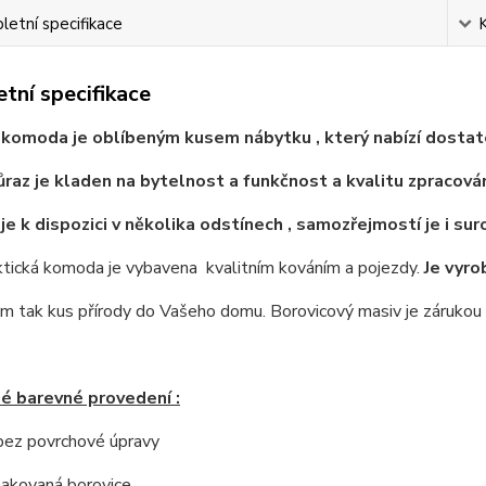
etní specifikace
tní specifikace
komoda je oblíbeným kusem nábytku , který nabízí dostat
ůraz je kladen na bytelnost a funkčnost a kvalitu zpracován
e k dispozici v několika odstínech , samozřejmostí je i su
ktická komoda je vybavena kvalitním kováním a pojezdy.
Je vyro
 tak kus přírody do Vašeho domu. Borovicový masiv je zárukou ne
é barevné provedení :
 bez povrchové úpravy
 lakovaná borovice