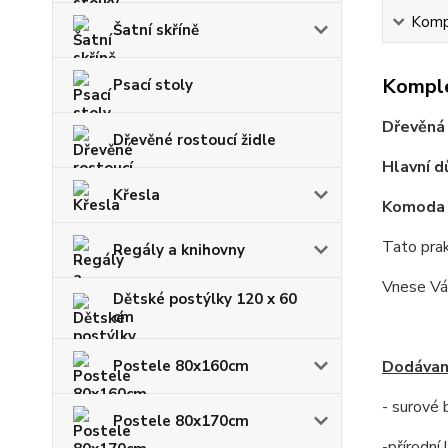
Kompl
Šatní skříně
Komple
Psací stoly
Dřevěná 
Dřevěné rostoucí židle
Hlavní d
Křesla
Komoda j
Tato pra
Regály a knihovny
Vnese Vám
Dětské postýlky 120 x 60
cm
Postele 80x160cm
Dodávan
- surové
Postele 80x170cm
-přírodní