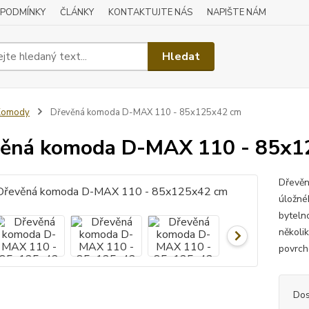
 PODMÍNKY
ČLÁNKY
KONTAKTUJTE NÁS
NAPIŠTE NÁM
Hledat
Komody
Dřevěná komoda D-MAX 110 - 85x125x42 cm
věná komoda D-MAX 110 - 85x1
Dřevěn
úložné
byteln
několi
povrch
Dos