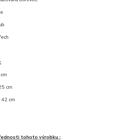
še
ub
řech
:
5 cm
125 cm
: 42 cm
řednosti tohoto výrobku :