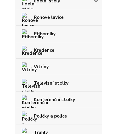
Jídelní stoly
Rohové lavice
Příborníky
Kredence
Vitríny
Televizní stolky
Konferenční stolky
Poličky a police
Truhly