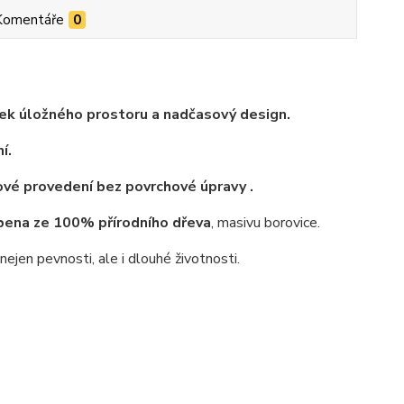
Komentáře
0
ek úložného prostoru a nadčasový design.
í.
rové provedení bez povrchové úpravy .
bena ze 100% přírodního dřeva
, masivu borovice.
jen pevnosti, ale i dlouhé životnosti.