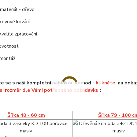
í materiál - dřevo
í kovové kování
kvalita zpracování
životnost
 montáž
e se s naší kompletní nabídkou komod -
klikněte
na odkaz
 si rozměr dle Vámi potřebného požadavku
:
Šířka 40 - 60 cm
Šířka 79 - 100 c