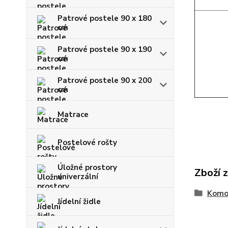
Patrové postele 90 x 180
cm
Patrové postele 90 x 190
cm
Patrové postele 90 x 200
cm
Matrace
Postelové rošty
Úložné prostory
Zboží 
univerzální
Komo
Jídelní židle