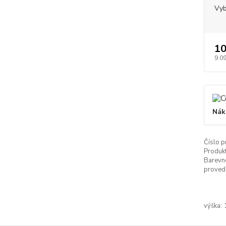
Vyb
10
9 0
Nák
Číslo p
Produkt
Barevn
proved
výška: