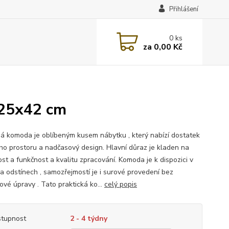
Přihlášení
0
ks
za
0,00 Kč
25x42 cm
á komoda je oblíbeným kusem nábytku , který nabízí dostatek
ho prostoru a nadčasový design. Hlavní důraz je kladen na
ost a funkčnost a kvalitu zpracování. Komoda je k dispozici v
ka odstínech , samozřejmostí je i surové provedení bez
ové úpravy . Tato praktická ko...
celý popis
tupnost
2 - 4 týdny