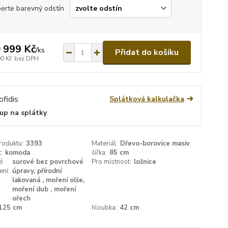
erte barevný odstín
 999 Kč
/
ks
Přidat do košíku
90 Kč
bez DPH
Splátková kalkulačka
up na splátky
roduktu:
3393
Materiál:
Dřevo-borovice masiv
:
komoda
šířka:
85 cm
é
surové bez povrchové
Pro místnost:
ložnice
ení:
úpravy, přírodní
lakovaná , moření olše,
moření dub , moření
ořech
125 cm
hloubka:
42 cm