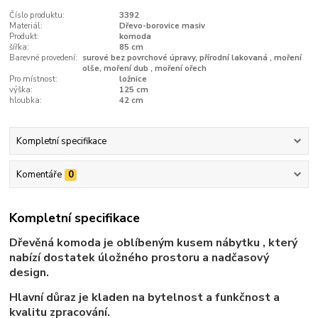
Číslo produktu:
3392
Materiál:
Dřevo-borovice masiv
Produkt:
komoda
šířka:
85 cm
Barevné provedení:
surové bez povrchové úpravy, přírodní lakovaná , moření
olše, moření dub , moření ořech
Pro místnost:
ložnice
výška:
125 cm
hloubka:
42 cm
Kompletní specifikace
Komentáře
0
Kompletní specifikace
Dřevěná komoda je oblíbeným kusem nábytku , který
nabízí dostatek úložného prostoru a nadčasový
design.
Hlavní důraz je kladen na bytelnost a funkčnost a
kvalitu zpracování.