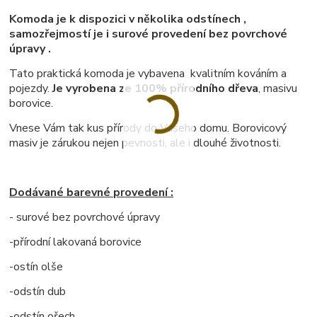
Komoda je k dispozici v několika odstínech ,
samozřejmostí je i surové provedení bez povrchové
úpravy .
Tato praktická komoda je vybavena kvalitním kováním a
pojezdy.
Je vyrobena ze 100% přírodního dřeva
, masivu
borovice.
Vnese Vám tak kus přírody do Vašeho domu. Borovicový
masiv je zárukou nejen pevnosti, ale i dlouhé životnosti.
Dodávané barevné provedení :
- surové bez povrchové úpravy
-přírodní lakovaná borovice
-ostín olše
-odstín dub
-odstín ořech