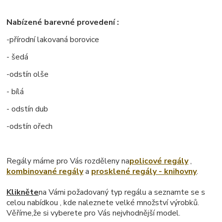
Nabízené barevné provedení :
-přírodní lakovaná borovice
- šedá
-odstín olše
- bílá
- odstín dub
-odstín ořech
Regály máme pro Vás rozděleny na
policové regály
,
kombinované regály
a
prosklené regály - knihovny
.
Klikněte
na Vámi požadovaný typ regálu a seznamte se s
celou nabídkou , kde naleznete velké množství výrobků.
Věříme,že si vyberete pro Vás nejvhodnější model.