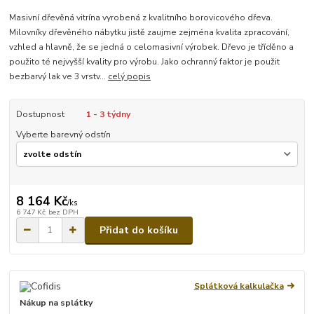
Masivní dřevěná vitrína vyrobená z kvalitního borovicového dřeva.
Milovníky dřevěného nábytku jistě zaujme zejména kvalita zpracování,
vzhled a hlavně, že se jedná o celomasivní výrobek. Dřevo je tříděno a
použito té nejvyšší kvality pro výrobu. Jako ochranný faktor je použit
bezbarvý lak ve 3 vrstv...
celý popis
Dostupnost
1 - 3 týdny
Vyberte barevný odstín
8 164 Kč
/
ks
6 747 Kč
bez DPH
Přidat do košíku
Splátková kalkulačka
Nákup na splátky