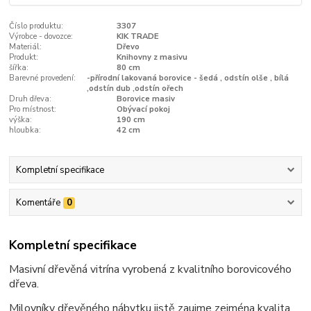
Číslo produktu:
3307
Výrobce - dovozce:
KIK TRADE
Materiál:
Dřevo
Produkt:
Knihovny z masivu
šířka:
80 cm
Barevné provedení:
-přírodní lakovaná borovice - šedá , odstín olše , bílá
,odstín dub ,odstín ořech
Druh dřeva:
Borovice masiv
Pro místnost:
Obývací pokoj
výška:
190 cm
hloubka:
42 cm
Kompletní specifikace
Komentáře
0
Kompletní specifikace
Masivní dřevěná vitrína vyrobená z kvalitního borovicového
dřeva.
Milovníky dřevěného nábytku jistě zaujme zejména kvalita