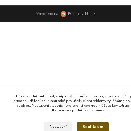
Vytvořeno na
Eshop-rychle.cz
Pro základní funkčnost, zpříjemnění používání webu, analytické účely
případě udělení souhlasu také pro účely cílení reklamy využíváme so
cookies. Nastavení vlastních preferencí cookies můžete kdykoli upr
odkazem ve spodní části stránek.
Souhlasím
Nastavení