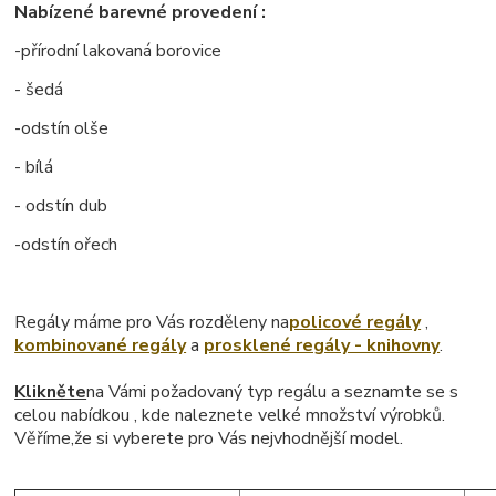
Nabízené barevné provedení :
-přírodní lakovaná borovice
- šedá
-odstín olše
- bílá
- odstín dub
-odstín ořech
Regály máme pro Vás rozděleny na
policové regály
,
kombinované regály
a
prosklené regály - knihovny
.
Klikněte
na Vámi požadovaný typ regálu a seznamte se s
celou nabídkou , kde naleznete velké množství výrobků.
Věříme,že si vyberete pro Vás nejvhodnější model.