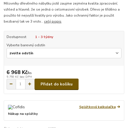
Milovníky dřevěného nábytku jistě zaujme zejména kvalita zpracování,
vzhled a hlavně, že se jedná o celomasivní výrobek. Dřevo je tříděno a
použito té nejvyšší kvality pro výrobu. Jako ochranný faktor je použit
bezbarvý lak ve 3 vrstv...
celý popis
Dostupnost
1 - 3 týdny
Vyberte barevný odstín
6 968 Kč
/
ks
5 759 Kč
bez DPH
Přidat do košíku
Splátková kalkulačka
Nákup na splátky