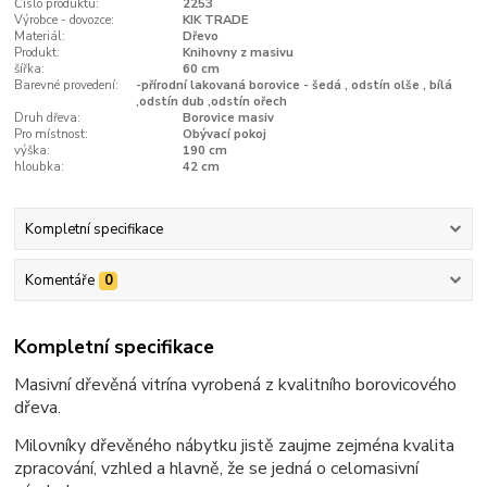
Číslo produktu:
2253
Výrobce - dovozce:
KIK TRADE
Materiál:
Dřevo
Produkt:
Knihovny z masivu
šířka:
60 cm
Barevné provedení:
-přírodní lakovaná borovice - šedá , odstín olše , bílá
,odstín dub ,odstín ořech
Druh dřeva:
Borovice masiv
Pro místnost:
Obývací pokoj
výška:
190 cm
hloubka:
42 cm
Kompletní specifikace
Komentáře
0
Kompletní specifikace
Masivní dřevěná vitrína vyrobená z kvalitního borovicového
dřeva.
Milovníky dřevěného nábytku jistě zaujme zejména kvalita
zpracování, vzhled a hlavně, že se jedná o celomasivní