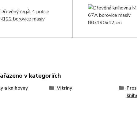
zařazeno v kategoriích
y a knihovny
Vitríny
Pros
knih