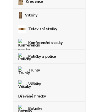
Kredence
Vitríny
Televizní stolky
Konferenční stolky
Poličky a police
Truhly
Věšáky
Dřevěné hračky
Botníky