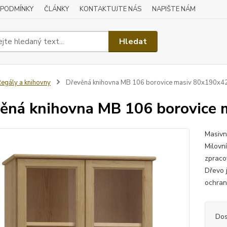
 PODMÍNKY
ČLÁNKY
KONTAKTUJTE NÁS
NAPIŠTE NÁM
Hledat
egály a knihovny
Dřevěná knihovna MB 106 borovice masiv 80x190x4
ěná knihovna MB 106 borovice
Masivn
Milovn
zpraco
Dřevo j
ochrann
Dos