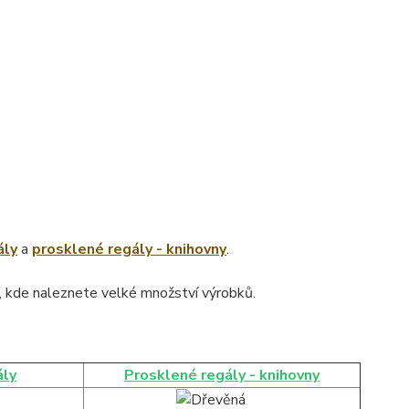
ály
a
prosklené regály - knihovny
.
, kde naleznete velké množství výrobků.
ály
Prosklené regály - knihovny