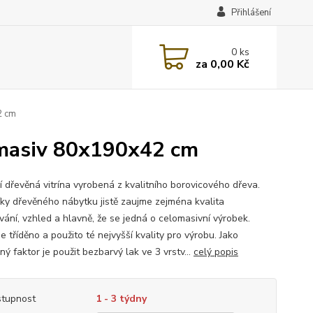
Přihlášení
0
ks
za
0,00 Kč
2 cm
 masiv 80x190x42 cm
í dřevěná vitrína vyrobená z kvalitního borovicového dřeva.
íky dřevěného nábytku jistě zaujme zejména kvalita
vání, vzhled a hlavně, že se jedná o celomasivní výrobek.
e tříděno a použito té nejvyšší kvality pro výrobu. Jako
ý faktor je použit bezbarvý lak ve 3 vrstv...
celý popis
tupnost
1 - 3 týdny