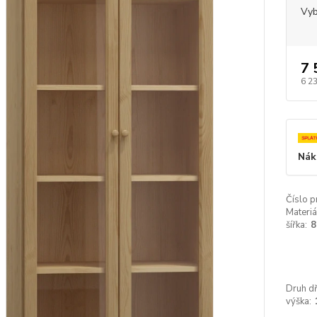
Vyb
7 
6 2
Nák
Číslo p
Materiá
šířka:
8
Druh dř
výška: