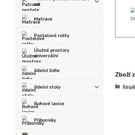
cm
Matrace
Postelové rošty
Úložné prostory
univerzální
Jídelní židle
Zboží 
Regál
Jídelní stoly
Rohové lavice
Příborníky