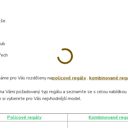
lše
dub
řech
áme pro Vás rozděleny na
policové regály
,
kombinované reg
na Vámi požadovaný typ regálu a seznamte se s celou nabídkou 
 si vyberete pro Vás nejvhodnější model.
Policové regály
Kombinované reg