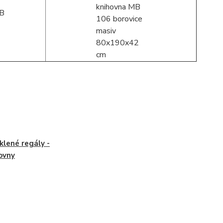
klené regály -
ovny