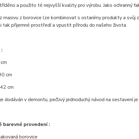
tříděno a použito té nejvyšší kvality pro výrobu. Jako ochranný fa
 masivu z borovice lze kombinovat s ostanímy produkty a svůj d
si tak přijemné prostředí a vpustit přírodu do našeho života.
:
0 cm
190 cm
 42 cm
e dodáván v demontu, pečlivý jednoduchý návod na sestavení je u
 barevné provedení :
 lakovaná borovice