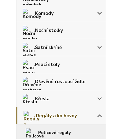
Komody
Noční stolky
Šatní skříně
Psací stoly
Dřevěné rostoucí židle
Křesla
Regály a knihovny
Policové regály