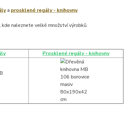
ály
a
prosklené regály - knihovny
.
, kde naleznete velké množství výrobků.
ály
Prosklené regály - knihovny