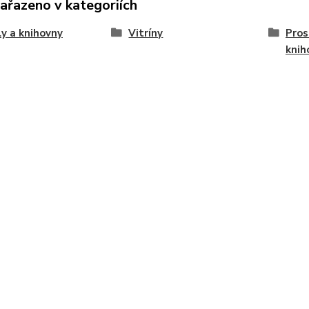
zařazeno v kategoriích
y a knihovny
Vitríny
Pros
knih