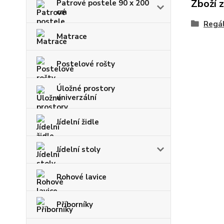
Zboží 
Patrové postele 90 x 200
cm
Regál
Matrace
Postelové rošty
Úložné prostory
univerzální
Jídelní židle
Jídelní stoly
Rohové lavice
Příborníky