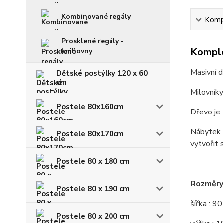
Kombinované regály
Kompl
Prosklené regály -
Komple
knihovny
Masivní d
Dětské postýlky 120 x 60
cm
Milovníky
Postele 80x160cm
Dřevo je 
Nábytek z
Postele 80x170cm
vytvořit 
Postele 80 x 180 cm
Rozměry 
Postele 80 x 190 cm
šířka : 9
Postele 80 x 200 cm