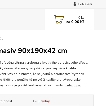
Přihlášení
0
ks
za
0,00 Kč
2 cm
 masiv 90x190x42 cm
í dřevěná vitrína vyrobená z kvalitního borovicového dřeva.
íky dřevěného nábytku jistě zaujme zejména kvalita
vání, vzhled a hlavně, že se jedná o celomasivní výrobek.
e tříděno a použito té nejvyšší kvality pro výrobu. Jako
ý faktor je použit bezbarvý lak ve 3 vrstv...
celý popis
tupnost
1 - 3 týdny