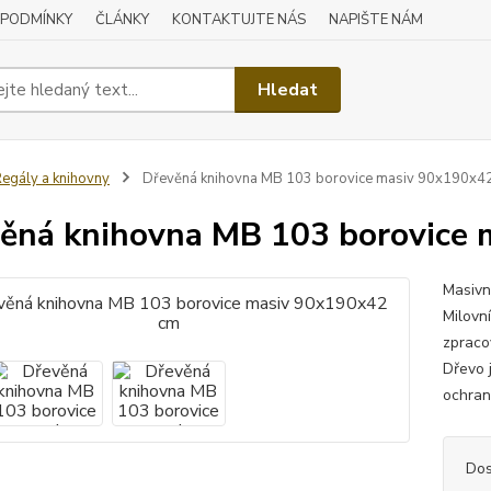
 PODMÍNKY
ČLÁNKY
KONTAKTUJTE NÁS
NAPIŠTE NÁM
Hledat
egály a knihovny
Dřevěná knihovna MB 103 borovice masiv 90x190x4
ěná knihovna MB 103 borovice
Masivn
Milovn
zpraco
Dřevo j
ochrann
Dos