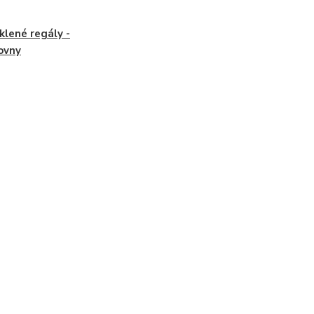
klené regály -
ovny