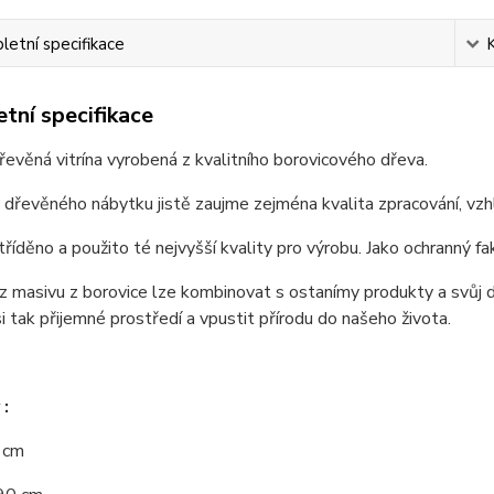
etní specifikace
tní specifikace
řevěná vitrína vyrobená z kvalitního borovicového dřeva.
 dřevěného nábytku jistě zaujme zejména kvalita zpracování, vzhl
tříděno a použito té nejvyšší kvality pro výrobu. Jako ochranný fa
 masivu z borovice lze kombinovat s ostanímy produkty a svůj d
si tak přijemné prostředí a vpustit přírodu do našeho života.
:
0 cm