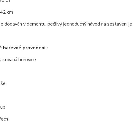
190 cm
 42 cm
e dodáván v demontu, pečlivý jednoduchý návod na sestavení je u
 barevné provedení :
 lakovaná borovice
lše
dub
řech