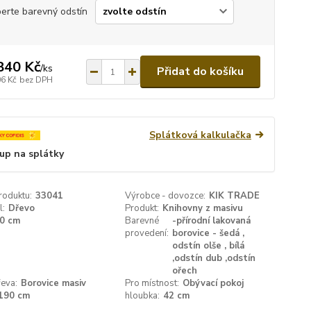
erte barevný odstín
840 Kč
/
ks
Přidat do košíku
06 Kč
bez DPH
Splátková kalkulačka
up na splátky
roduktu:
33041
Výrobce - dovozce:
KIK TRADE
l:
Dřevo
Produkt:
Knihovny z masivu
0 cm
Barevné
-přírodní lakovaná
provedení:
borovice - šedá ,
odstín olše , bílá
,odstín dub ,odstín
ořech
eva:
Borovice masiv
Pro místnost:
Obývací pokoj
190 cm
hloubka:
42 cm