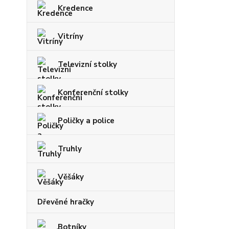
Kredence
Vitríny
Televizní stolky
Konferenční stolky
Poličky a police
Truhly
Věšáky
Dřevěné hračky
Botníky