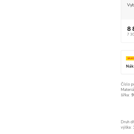
Vyb
8 
7 3
Nák
Číslo p
Materiá
šířka:
9
Druh dř
výška: