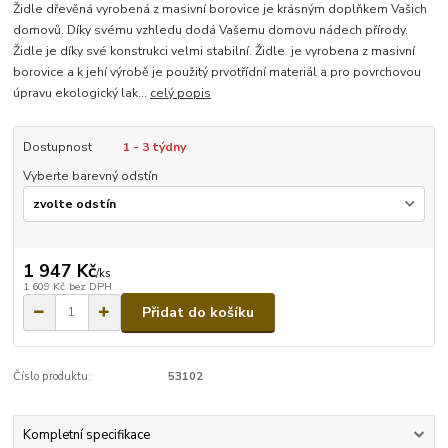
Židle dřevěná vyrobená z masivní borovice je krásným doplňkem Vašich
domovů. Díky svému vzhledu dodá Vašemu domovu nádech přírody.
Židle je díky své konstrukci velmi stabilní. Židle je vyrobena z masivní
borovice a k jehí výrobě je použitý prvotřídní materiál a pro povrchovou
úpravu ekologický lak...
celý popis
Dostupnost
1 - 3 týdny
Vyberte barevný odstín
1 947 Kč
/
ks
1 609 Kč
bez DPH
Přidat do košíku
Číslo produktu:
53102
Kompletní specifikace