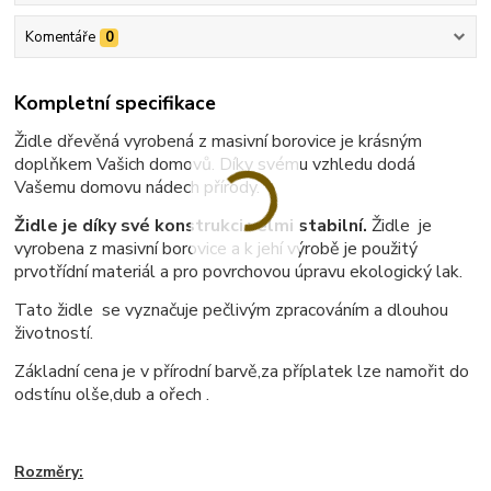
Komentáře
0
Kompletní specifikace
Židle dřevěná vyrobená z masivní borovice je krásným
doplňkem Vašich domovů. Díky svému vzhledu dodá
Vašemu domovu nádech přírody.
Židle je díky své konstrukci velmi stabilní.
Židle je
vyrobena z masivní borovice a k jehí výrobě je použitý
prvotřídní materiál a pro povrchovou úpravu ekologický lak.
Tato židle se vyznačuje pečlivým zpracováním a dlouhou
životností.
Základní cena je v přírodní barvě,za příplatek lze namořit do
odstínu olše,dub a ořech .
Rozměry: