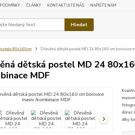
 PODMÍNKY
ČLÁNKY
KONTAKTUJTE NÁS
NAPIŠTE NÁM
Hledat
ostele 80x160cm
Dřevěná dětská postel MD 24 80x160 cm borovice 
ěná dětská postel MD 24 80x16
binace MDF
Kvalit
masivn
fotogra
důraz n
díky to