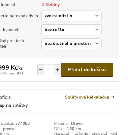
tupnost
2-3týdny
erte barevný odstín
t k posteli
žný prostor k
teli
999 Kč
/
ks
Přidat do košíku
79 Kč
bez DPH
Splátková kalkulačka
up na splátky
roduktu:
574053
Materiál:
Dřevo
:
postel
Délka:
160 cm
0 cm
Barevné
přírodní lakovaná , bílá,