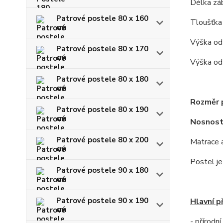
Délka zá
Patrové postele 80 x 160
Tloušťka
cm
Výška od
Patrové postele 80 x 170
cm
Výška od
Patrové postele 80 x 180
cm
Rozměr p
Patrové postele 80 x 190
cm
Nosnost
Patrové postele 80 x 200
Matrace a
cm
Postel j
Patrové postele 90 x 180
cm
Patrové postele 90 x 190
Hlavní p
cm
- přírodn