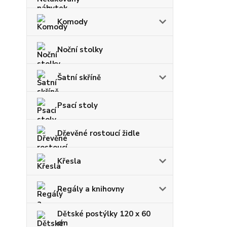
Komody
Noční stolky
Šatní skříně
Psací stoly
Dřevěné rostoucí židle
Křesla
Regály a knihovny
Dětské postýlky 120 x 60
cm