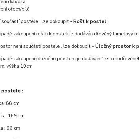
ení dub/bílá
ení ořech/bílá
 součástí postele , lze dokoupit -
Rošt k posteli
řípadě zakoupení roštu k posteli je dodáván dřevěný lamelový ro
ostor není součástí postele , lze dokoupit
- Úložný prostor k 
řípadě zakoupení úložného prostoru je dodáván 1ks celodřevěné
m, výška 19cm
 postele :
řka: 88 cm
lka: 169 cm
a : 66 cm