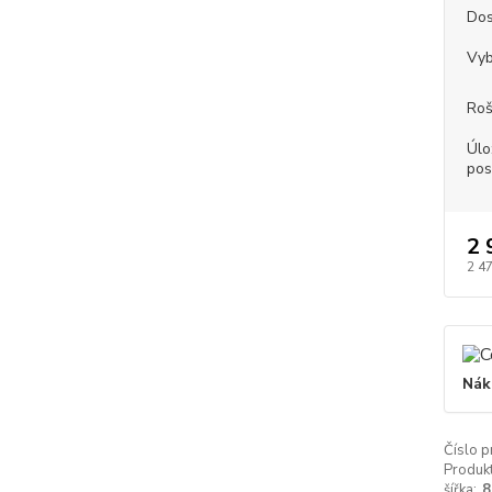
Dos
Vyb
Roš
Úlo
pos
2 
2 4
Nák
Číslo p
Produkt
šířka:
8