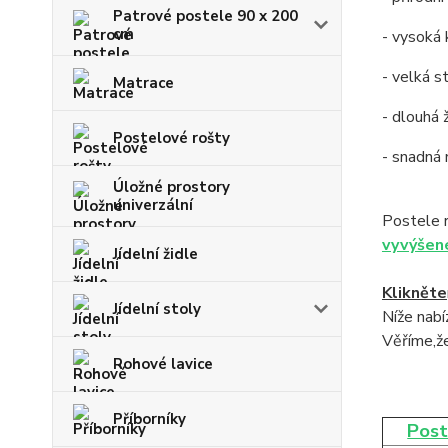
Patrové postele 90 x 200
cm
- vysoká 
- velká s
Matrace
- dlouhá 
Postelové rošty
- snadná
Úložné prostory
univerzální
Postele 
vyvýšen
Jídelní židle
Klikněte
Jídelní stoly
Níže nab
Věříme,že
Rohové lavice
Příborníky
Post