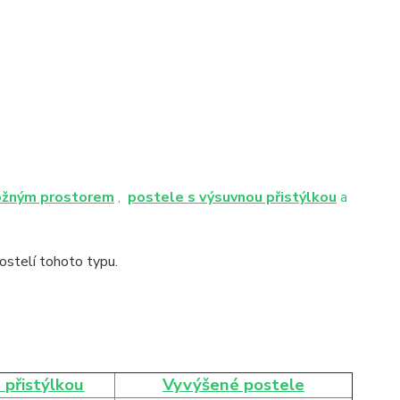
ožným prostorem
,
postele s výsuvnou přistýlkou
a
stelí tohoto typu.
 přistýlkou
Vyvýšené postele