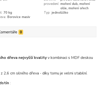
provedení:
moření dub, moření
olše, moření ořech
t:
70 kg
Typ:
jednolůžko
eva:
Borovice masiv
Komentáře
0
ho dřeva nejvyšší kvality
v kombinaci s MDF deskou
z 2,6 cm silného dřeva - díky tomu je velmi stabilní.
dstín
: