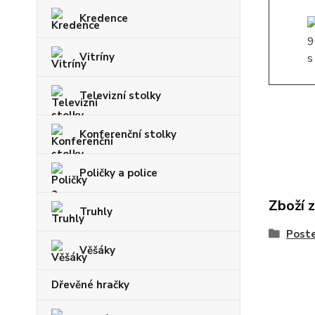
Kredence
Vitríny
Televizní stolky
Konferenční stolky
Poličky a police
Zboží 
Truhly
Post
Věšáky
Dřevěné hračky