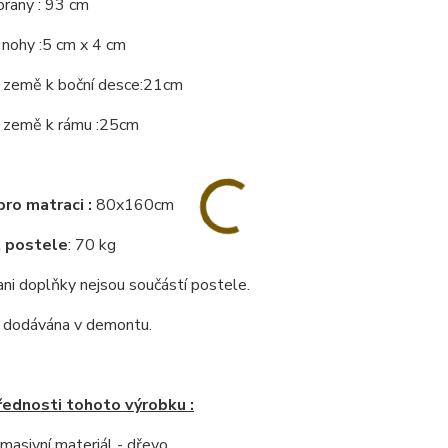
brany : 93 cm
 nohy :5 cm x 4 cm
 země k boční desce:21cm
 země k rámu :25cm
ro matraci :
80x160cm
 postele
: 70 kg
ni doplňky nejsou součástí postele.
e dodávána v demontu.
řednosti tohoto výrobku :
í masivní materiál - dřevo