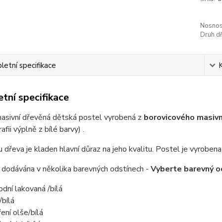
Nosnos
Druh dř
etní specifikace
tní specifikace
masivní dřevěná dětská postel vyrobená z
borovicového masivní
afii výplně z bílé barvy) .
u dřeva je kladen hlavní důraz na jeho kvalitu.
Postel je vyrobena 
 dodávána v několika barevných odstínech -
Vyberte barevný o
rodní lakovaná /bílá
/bílá
ení olše/bílá