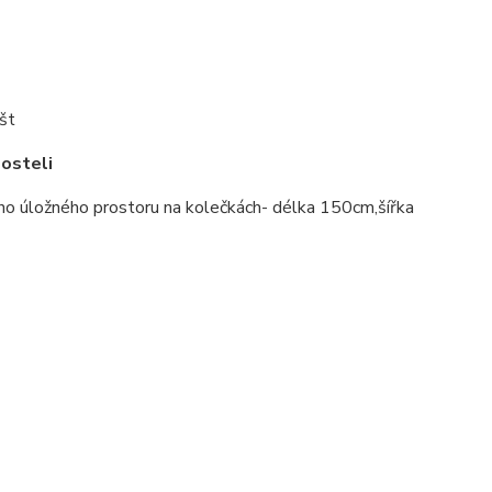
št
posteli
ho úložného prostoru na kolečkách- délka 150cm,šířka