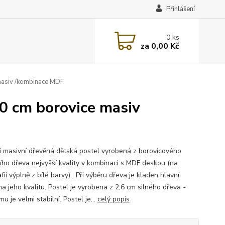
Přihlášení
0
ks
za
0,00 Kč
masiv /kombinace MDF
0 cm borovice masiv
ní masivní dřevěná dětská postel vyrobená z borovicového
ího dřeva nejvyšší kvality v kombinaci s MDF deskou (na
fii výplně z bílé barvy) . Při výběru dřeva je kladen hlavní
a jeho kvalitu. Postel je vyrobena z 2,6 cm silného dřeva -
mu je velmi stabilní. Postel je...
celý popis