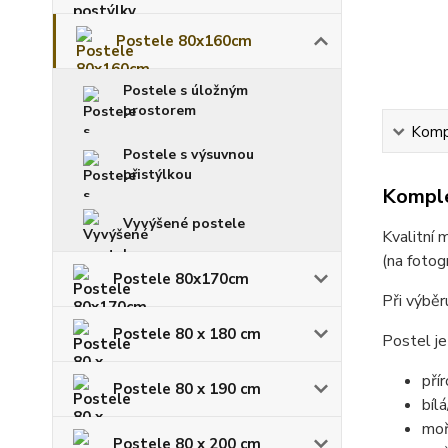
Postele 80x160cm
Postele s úložným
prostorem
Kompl
Postele s výsuvnou
přistýlkou
Komple
Vyvýšené postele
Kvalitní 
(na fotogr
Postele 80x170cm
Při výběr
Postele 80 x 180 cm
Postel je
pří
Postele 80 x 190 cm
bílá
moř
Postele 80 x 200 cm