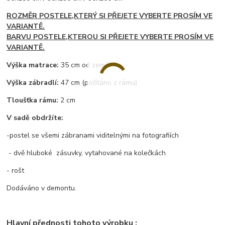
ROZMĚR POSTELE,KTERÝ SI PŘEJETE VYBERTE PROSÍM VE
VARIANTĚ.
BARVU POSTELE,KTEROU SI PŘEJETE VYBERTE PROSÍM VE
VARIANTĚ.
Výška matrace:
35 cm od země
Výška zábradlí:
47 cm (počítáno z rámu)
Tloušťka rámu:
2 cm
V sadě obdržíte:
-postel se všemi zábranami viditelnými na fotografiích
- dvě hluboké zásuvky, vytahované na kolečkách
- rošt
Dodáváno v demontu.
Hlavní přednosti tohoto výrobku :