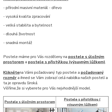
- přírodní masivní materiál - dřevo
- vysoká kvalita zpracování
- velká stabilita a bytelnost
- dlouhá životnost
- snadná montáž
Postele máme pro Vás rozděleny na
postele s úložným
prostorem
a
postele s přistýlkou (výsuvným lůžkem)
.
Klikněte
na Vámi požadovaný typ postele a
požadovaný
rozměr
a ihned se Vám zobrazí celá nabídka našich postelí a
ta
je opravdu široká
.
Věříme,že si vyberete pro Vás nejvhodnější model.
Postele s přistýlkou (
Postele s úložným prostorem
výsuvným lůžkem)