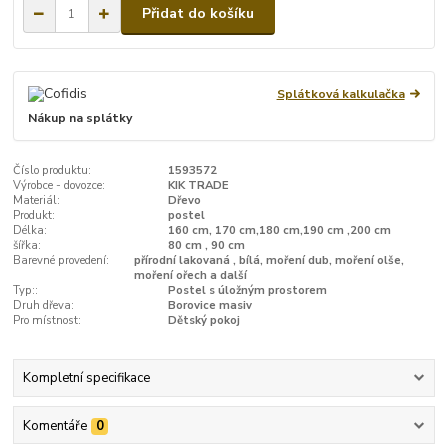
Přidat do košíku
Splátková kalkulačka
Nákup na splátky
Číslo produktu:
1593572
Výrobce - dovozce:
KIK TRADE
Materiál:
Dřevo
Produkt:
postel
Délka:
160 cm, 170 cm,180 cm,190 cm ,200 cm
šířka:
80 cm , 90 cm
Barevné provedení:
přírodní lakovaná , bílá, moření dub, moření olše,
moření ořech a další
Typ::
Postel s úložným prostorem
Druh dřeva:
Borovice masiv
Pro místnost:
Dětský pokoj
Kompletní specifikace
Komentáře
0