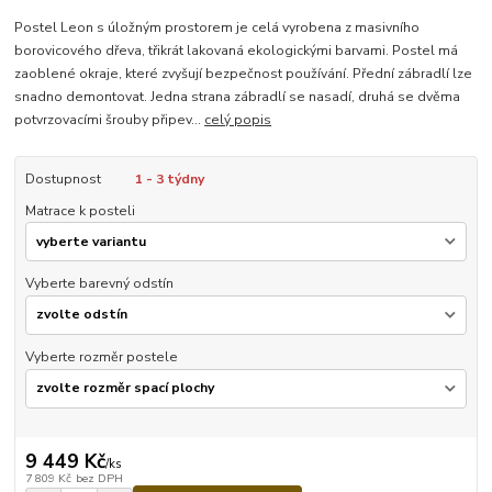
Postel Leon s úložným prostorem je celá vyrobena z masivního
borovicového dřeva, třikrát lakovaná ekologickými barvami. Postel má
zaoblené okraje, které zvyšují bezpečnost používání. Přední zábradlí lze
snadno demontovat. Jedna strana zábradlí se nasadí, druhá se dvěma
potvrzovacími šrouby připev...
celý popis
Dostupnost
1 - 3 týdny
Matrace k posteli
Vyberte barevný odstín
Vyberte rozměr postele
9 449 Kč
/
ks
7 809 Kč
bez DPH