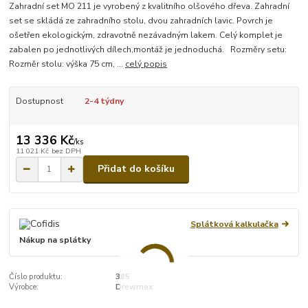
Zahradní set MO 211 je vyrobený z kvalitního olšového dřeva. Zahradní
set se skládá ze zahradního stolu, dvou zahradních lavic. Povrch je
ošetřen ekologickým, zdravotně nezávadným lakem. Celý komplet je
zabalen po jednotlivých dílech,montáž je jednoduchá. Rozměry setu:
Rozměr stolu: výška 75 cm, ...
celý popis
Dostupnost
2-4 týdny
13 336 Kč
/
ks
11 021 Kč
bez DPH
Přidat do košíku
Splátková kalkulačka
Nákup na splátky
Číslo produktu:
385
Výrobce:
Drewmax