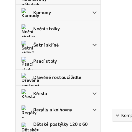
Komody
Noční stolky
Šatní skříně
Psací stoly
Dřevěné rostoucí židle
Křesla
Regály a knihovny
Kompl
Dětské postýlky 120 x 60
cm