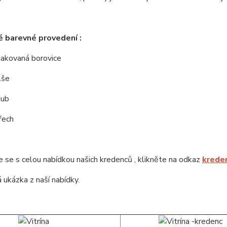
 barevné provedení :
 lakovaná borovice
lše
dub
řech
se s celou nabídkou našich kredenců , klikněte na odkaz
krede
 ukázka z naší nabídky.