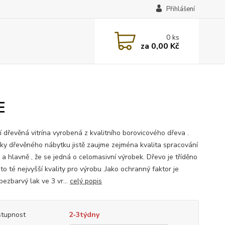
Přihlášení
0
ks
za
0,00 Kč
E
í dřevěná vitrína vyrobená z kvalitního borovicového dřeva .
íky dřevěného nábytku jistě zaujme zejména kvalita spracování
 a hlavně , že se jedná o celomasivní výrobek. Dřevo je tříděno
to té nejvyšší kvality pro výrobu .Jako ochranný faktor je
bezbarvý lak ve 3 vr...
celý popis
tupnost
2-3týdny