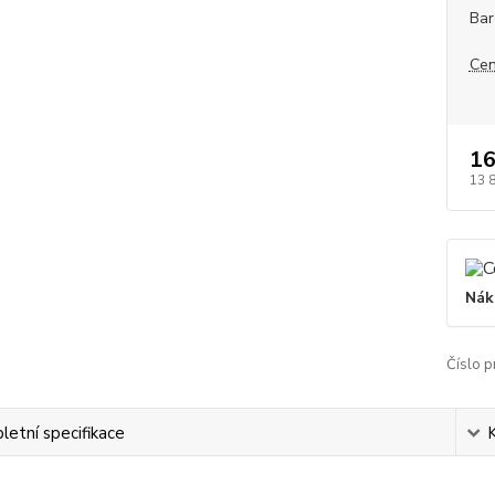
Bar
Cen
16
13 
Nák
Číslo p
etní specifikace