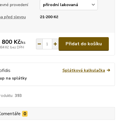
evné provedení
a před slevou
21 200 Kč
 800 Kč
/
ks
Přidat do košíku
884 Kč
bez DPH
Splátková kalkulačka
up na splátky
roduktu:
393
Komentáře
0