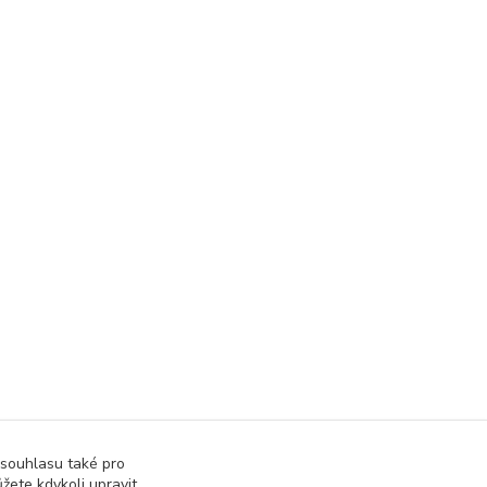
 souhlasu také pro
žete kdykoli upravit