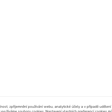
čnost, zpříjemnění používání webu, analytické účely a v případě udělení
y využíváme soubory cookies. Nastavení vlastních preferencí cookies mů