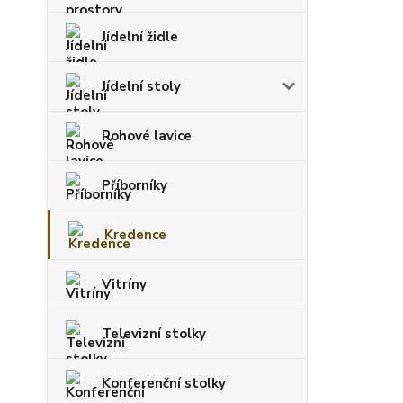
Jídelní židle
Jídelní stoly
Rohové lavice
Příborníky
Kredence
Vitríny
Televizní stolky
Konferenční stolky