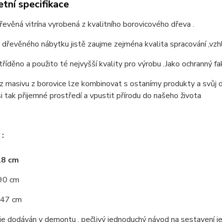
tní specifikace
řevěná vitrína vyrobená z kvalitního borovicového dřeva .
 dřevěného nábytku jistě zaujme zejména kvalita spracování ,vzhl
tříděno a použito té nejvyšší kvality pro výrobu .Jako ochranný fa
 masivu z borovice lze kombinovat s ostanímy produkty a svůj d
si tak přijemné prostředí a vpustit přírodu do našeho života
:
118 cm
190 cm
 47 cm
e dodáván v demontu , pečlivý jednoduchý návod na sestavení je 