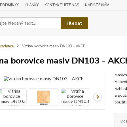
 PODMÍNKY
ČLÁNKY
KONTAKTUJTE NÁS
NAPIŠTE NÁM
Hledat
redence
Vitrína borovice masiv DN103 - AKCE
ína borovice masiv DN103 - AKC
Masivn
Milovn
,vzhled
a použi
použit 
Dos