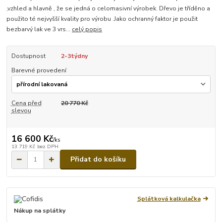
,vzhled a hlavně , že se jedná o celomasivní výrobek. Dřevo je tříděno a
použito té nejvyšší kvality pro výrobu .Jako ochranný faktor je použit
bezbarvý lak ve 3 vrs...
celý popis
Dostupnost
2-3týdny
Barevné provedení
Cena před
20 770 Kč
slevou
16 600 Kč
/
ks
13 719 Kč
bez DPH
Přidat do košíku
Splátková kalkulačka
Nákup na splátky