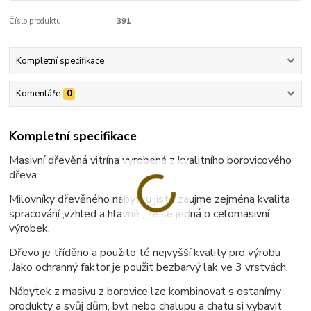
Číslo produktu:
391
Kompletní specifikace
Komentáře
0
Kompletní specifikace
Masivní dřevěná vitrína vyrobená z kvalitního borovicového
dřeva .
Milovníky dřevěného nábytku jistě zaujme zejména kvalita
spracování ,vzhled a hlavně , že se jedná o celomasivní
výrobek.
Dřevo je tříděno a použito té nejvyšší kvality pro výrobu
.Jako ochranný faktor je použit bezbarvý lak ve 3 vrstvách.
Nábytek z masivu z borovice lze kombinovat s ostanímy
produkty a svůj dům, byt nebo chalupu a chatu si vybavit