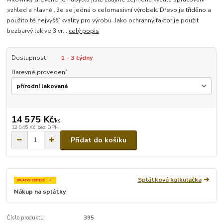
,vzhled a hlavně , že se jedná o celomasivní výrobek. Dřevo je tříděno a
použito té nejvyšší kvality pro výrobu .Jako ochranný faktor je použit
bezbarvý lak ve 3 vr...
celý popis
Dostupnost
1 - 3 týdny
Barevné provedení
14 575 Kč
/
ks
12 045 Kč
bez DPH
Přidat do košíku
Splátková kalkulačka
Nákup na splátky
Číslo produktu:
395