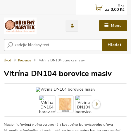
0
ks
za
0,00 Kč
Menu
Hledat
Úvod
Kredence
Vitrína DN104 borovice masiv
Vitrína DN104 borovice masiv
Masivní dřevěná vitrína vyrobená z kvalitního borovicového dřeva .
Milovníky dřevěného nábytku jistě zaujme zejména kvalita spracování