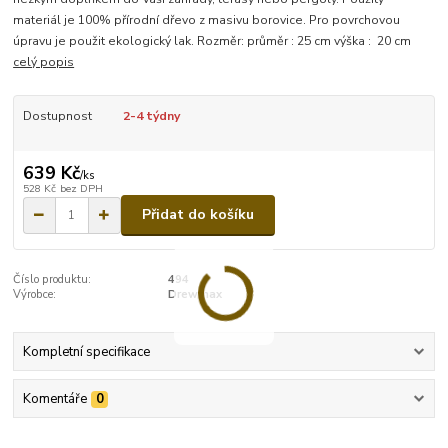
materiál je 100% přírodní dřevo z masivu borovice. Pro povrchovou
úpravu je použit ekologický lak. Rozměr: průměr : 25 cm výška : 20 cm
celý popis
Dostupnost
2-4 týdny
639 Kč
/
ks
528 Kč
bez DPH
Přidat do košíku
Číslo produktu:
494
Výrobce:
Drewmax
Kompletní specifikace
Komentáře
0