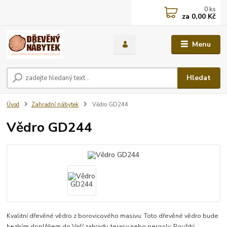
0
ks
za
0,00 Kč
Menu
Hledat
Úvod
Zahradní nábytek
Vědro GD244
Vědro GD244
Kvalitní dřevěné vědro z borovicového masivu. Toto dřevěné vědro bude
hezkým doplňkem do Vaší zahrady, terasy nebo pergoly. Použitý