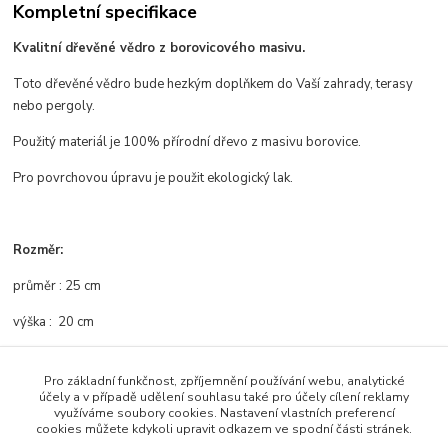
Kompletní specifikace
Kvalitní dřevěné vědro z borovicového masivu.
Toto dřevěné vědro bude hezkým doplňkem do Vaší zahrady
, terasy
nebo pergoly.
Použitý materiál je 100% přírodní dřevo z masivu borovice.
Pro povrchovou úpravu je použit ekologický lak.
Rozměr:
průměr : 25 cm
výška : 20 cm
Pro základní funkčnost, zpříjemnění používání webu, analytické
účely a v případě udělení souhlasu také pro účely cílení reklamy
Zboží zařazeno v kategoriích
využíváme soubory cookies. Nastavení vlastních preferencí
cookies můžete kdykoli upravit odkazem ve spodní části stránek.
Zahradní nábytek