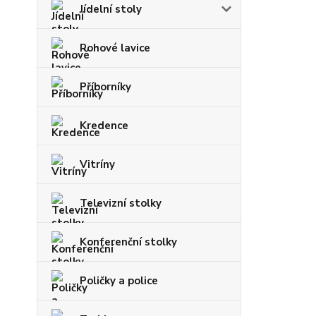
Jídelní stoly
Rohové lavice
Příborníky
Kredence
Vitríny
Televizní stolky
Konferenční stolky
Poličky a police