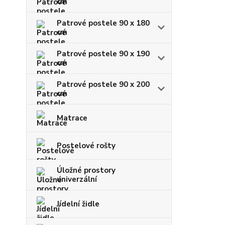
cm
Patrové postele 90 x 180
cm
Patrové postele 90 x 190
cm
Patrové postele 90 x 200
cm
Matrace
Postelové rošty
Úložné prostory
univerzální
Jídelní židle