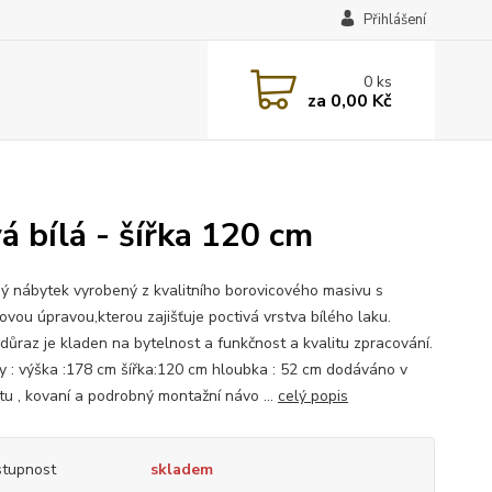
Přihlášení
0
ks
za
0,00 Kč
á bílá - šířka 120 cm
ý nábytek vyrobený z kvalitního borovicového masivu s
ovou úpravou,kterou zajišťuje poctivá vrstva bílého laku.
 důraz je kladen na bytelnost a funkčnost a kvalitu zpracování.
y : výška :178 cm šířka:120 cm hloubka : 52 cm dodáváno v
u , kovaní a podrobný montažní návo ...
celý popis
tupnost
skladem