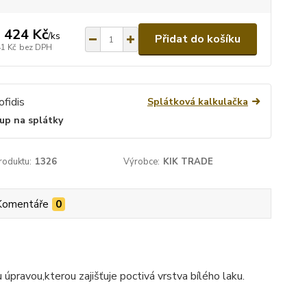
 424 Kč
/
ks
Přidat do košíku
41 Kč
bez DPH
Splátková kalkulačka
up na splátky
roduktu:
1326
Výrobce:
KIK TRADE
Komentáře
0
pravou,kterou zajišťuje poctivá vrstva bílého laku.