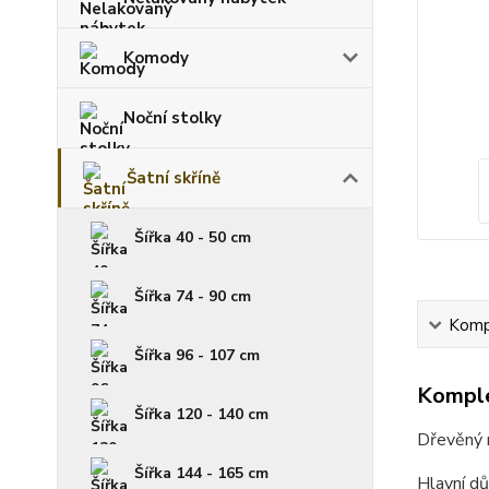
Komody
Noční stolky
Šatní skříně
Šířka 40 - 50 cm
Šířka 74 - 90 cm
Kompl
Šířka 96 - 107 cm
Komple
Šířka 120 - 140 cm
Dřevěný n
Šířka 144 - 165 cm
Hlavní dů