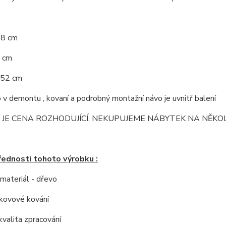
78 cm
0 cm
 52 cm
v demontu , kovaní a podrobný montažní návo je uvnitř balení
 JE CENA ROZHODUJÍCÍ, NEKUPUJEME NÁBYTEK NA NĚKOLI
řednosti tohoto výrobku :
í materiál - dřevo
í kovové kování
kvalita zpracování