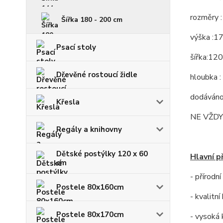
rozměry :
Šířka 180 - 200 cm
výška :1
Psací stoly
šířka:12
Dřevěné rostoucí židle
hloubka :
dodáváno 
Křesla
NE VŽDY
Regály a knihovny
Dětské postýlky 120 x 60
Hlavní p
cm
- přírodn
Postele 80x160cm
- kvalitn
Postele 80x170cm
- vysoká 