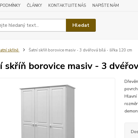
 PODMÍNKY
ČLÁNKY
KONTAKTUJTE NÁS
NAPIŠTE NÁM
Hledat
atní skříně
Šatní skříň borovice masiv - 3 dvéřová bílá - šířka 120 cm
í skříň borovice masiv - 3 dvéřov
Dřevěn
povrch
Hlavní
rozměr
demont
Dos