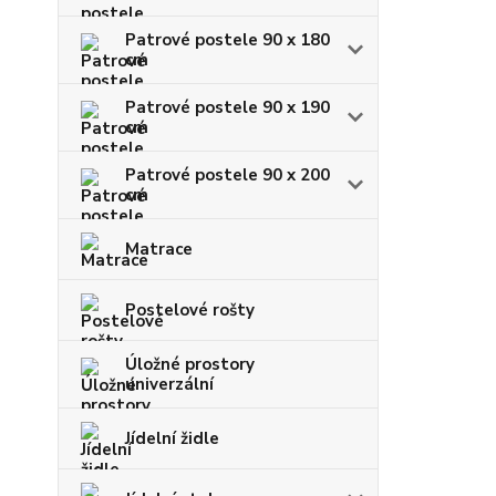
Patrové postele 90 x 180
cm
Patrové postele 90 x 190
cm
Patrové postele 90 x 200
cm
Matrace
Postelové rošty
Úložné prostory
univerzální
Jídelní židle