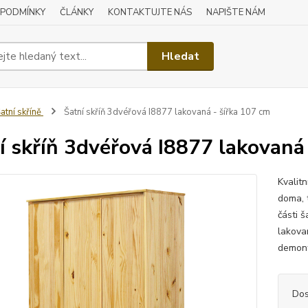
 PODMÍNKY
ČLÁNKY
KONTAKTUJTE NÁS
NAPIŠTE NÁM
Hledat
atní skříně
Šatní skříň 3dvéřová I8877 lakovaná - šířka 107 cm
í skříň 3dvéřová I8877 lakovaná
Kvalitn
doma, 
části š
lakova
demont
Dos