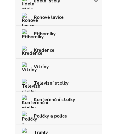
Jídelní stoly
Rohové lavice
Příborníky
Kredence
Vitríny
Televizní stolky
Konferenční stolky
Poličky a police
Truhly