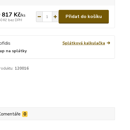
 817 Kč
/
ks
Přidat do košíku
40 Kč
bez DPH
Splátková kalkulačka
up na splátky
roduktu:
120016
Komentáře
0