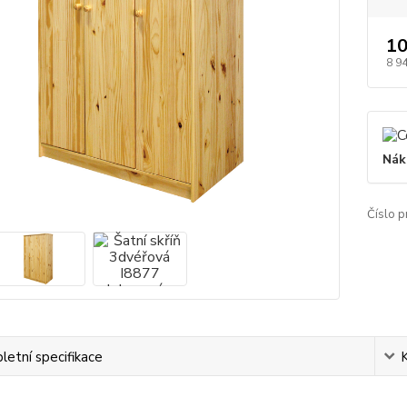
10
8 9
Nák
Číslo p
etní specifikace