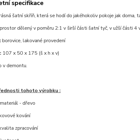
tní specifikace
krásná šatní skříň, která se hodí do jakéhokoliv pokoje jak doma, t
rostor dělený v poměru 2:1 v širší části šatní tyč, v užší části 4 v
:
borovice, lakované provedení
:
107 x 50 x 175 (š x h x v)
 v demontu.
řednosti tohoto výrobku :
í materiál - dřevo
í kovové kování
kvalita zpracování