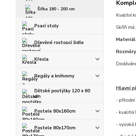
Komple
Šířka 180 - 200 cm
Kvalitní 
Psací stoly
Skříň má p
Materiál
Dřevěné rostoucí židle
Rozměry
Křesla
Dodáváno
Regály a knihovny
Hlavní p
Dětské postýlky 120 x 60
cm
- přírodn
Postele 80x160cm
- kvalitn
- vysoká 
Postele 80x170cm