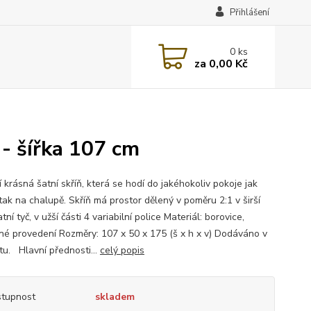
Přihlášení
0
ks
za
0,00 Kč
 - šířka 107 cm
í krásná šatní skříň, která se hodí do jakéhokoliv pokoje jak
tak na chalupě. Skříň má prostor dělený v poměru 2:1 v širší
atní tyč, v užší části 4 variabilní police Materiál: borovice,
né provedení Rozměry: 107 x 50 x 175 (š x h x v) Dodáváno v
u. Hlavní přednosti...
celý popis
tupnost
skladem