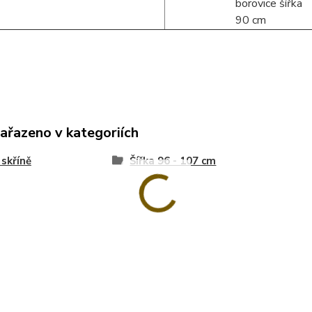
zařazeno v kategoriích
 skříně
Šířka 96 - 107 cm