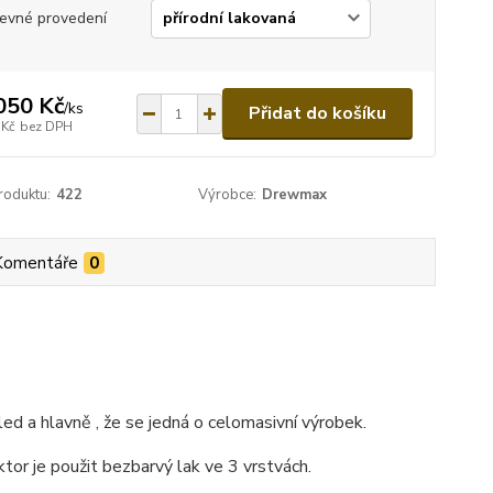
evné provedení
050 Kč
/
ks
Přidat do košíku
 Kč
bez DPH
roduktu:
422
Výrobce:
Drewmax
Komentáře
0
ed a hlavně , že se jedná o celomasivní výrobek.
ktor je použit bezbarvý lak ve 3 vrstvách.