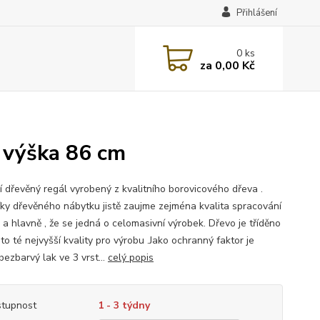
Přihlášení
0
ks
za
0,00 Kč
 výška 86 cm
í dřevěný regál vyrobený z kvalitního borovicového dřeva .
íky dřevěného nábytku jistě zaujme zejména kvalita spracování
 a hlavně , že se jedná o celomasivní výrobek. Dřevo je tříděno
to té nejvyšší kvality pro výrobu .Jako ochranný faktor je
bezbarvý lak ve 3 vrst...
celý popis
tupnost
1 - 3 týdny