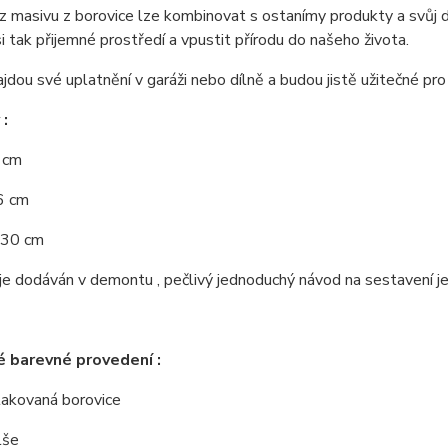
 masivu z borovice lze kombinovat s ostanímy produkty a svůj d
si tak přijemné prostředí a vpustit přírodu do našeho života.
jdou své uplatnění v garáži nebo dílně a budou jistě užitečné pro
:
0 cm
6 cm
 30 cm
e dodáván v demontu , pečlivý jednoduchý návod na sestavení je 
 barevné provedení :
 lakovaná borovice
lše