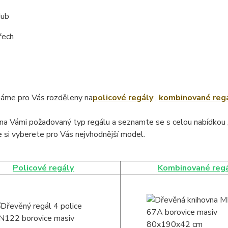
dub
řech
áme pro Vás rozděleny na
policové regály
,
kombinované reg
na Vámi požadovaný typ regálu a seznamte se s celou nabídkou 
 si vyberete pro Vás nejvhodnější model.
Policové regály
Kombinované reg