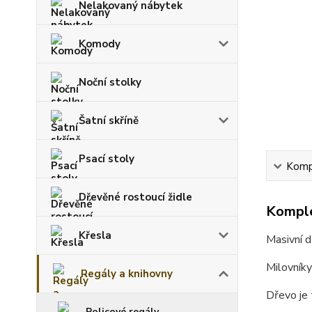
Nelakovaný nábytek
Komody
Noční stolky
Šatní skříně
Psací stoly
Kompl
Dřevěné rostoucí židle
Komple
Křesla
Masivní d
Milovníky
Regály a knihovny
Dřevo je 
Policové regály