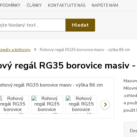
 PODMÍNKY
ČLÁNKY
KONTAKTUJTE NÁS
NAPIŠTE NÁM
Hledat
egály a knihovny
Rohový regál RG35 borovice masiv - výška 86 cm
vý regál RG35 borovice masiv -
Masivn
Milovn
,vzhled
a použi
použit 
Dos