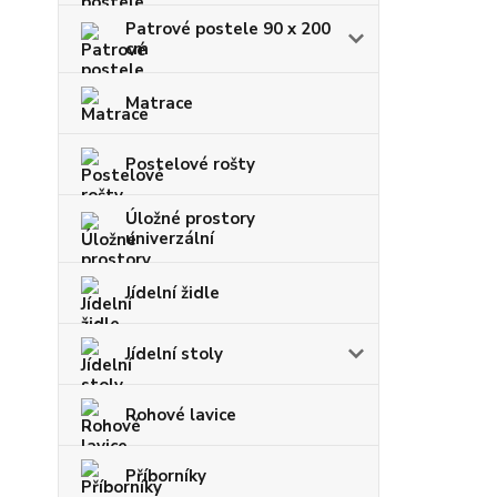
Patrové postele 90 x 200
cm
Matrace
Postelové rošty
Úložné prostory
univerzální
Jídelní židle
Jídelní stoly
Rohové lavice
Příborníky