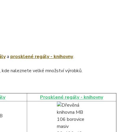
ály
a
prosklené regály - knihovny
.
, kde naleznete velké množství výrobků.
ály
Prosklené regály - knihovny