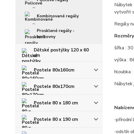
Nábytek z
vytvořit 
Kombinované regály
Regály na
Prosklené regály -
Rozměry 
knihovny
šířka : 3
Dětské postýlky 120 x 60
cm
výška : 8
Postele 80x160cm
hloubka :
Nábytek j
Postele 80x170cm
Postele 80 x 180 cm
Nabízené
Postele 80 x 190 cm
-přírodní
-odstín o