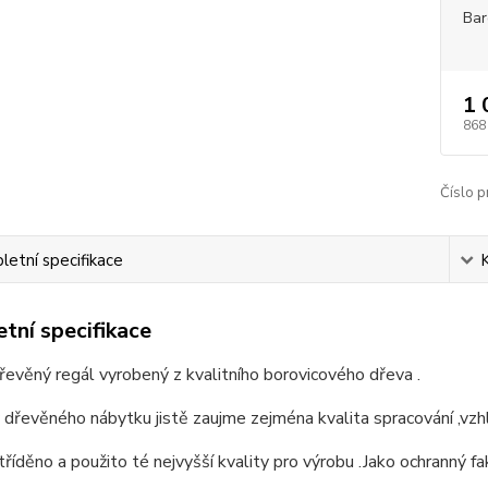
Bar
1 
868
Číslo p
etní specifikace
tní specifikace
řevěný regál vyrobený z kvalitního borovicového dřeva .
 dřevěného nábytku jistě zaujme zejména kvalita spracování ,vzhl
tříděno a použito té nejvyšší kvality pro výrobu .Jako ochranný fa