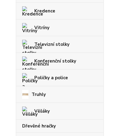
Kredence
Vitríny
Televizní stolky
Konferenční stolky
Poličky a police
Truhly
Věšáky
Dřevěné hračky