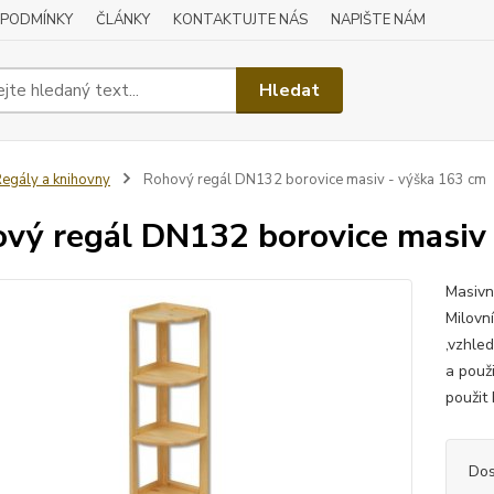
 PODMÍNKY
ČLÁNKY
KONTAKTUJTE NÁS
NAPIŠTE NÁM
Hledat
egály a knihovny
Rohový regál DN132 borovice masiv - výška 163 cm
vý regál DN132 borovice masiv
Masivn
Milovn
,vzhled
a použi
použit 
Dos