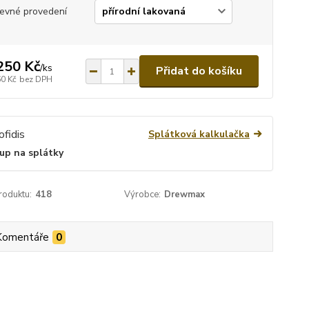
evné provedení
250 Kč
/
ks
Přidat do košíku
60 Kč
bez DPH
Splátková kalkulačka
up na splátky
roduktu:
418
Výrobce:
Drewmax
Komentáře
0