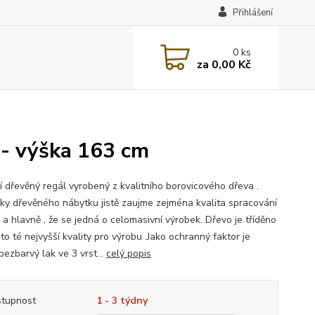
Přihlášení
0
ks
za
0,00 Kč
 - výška 163 cm
í dřevěný regál vyrobený z kvalitního borovicového dřeva .
íky dřevěného nábytku jistě zaujme zejména kvalita spracování
 a hlavně , že se jedná o celomasivní výrobek. Dřevo je tříděno
to té nejvyšší kvality pro výrobu .Jako ochranný faktor je
bezbarvý lak ve 3 vrst...
celý popis
tupnost
1 - 3 týdny