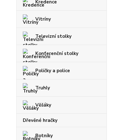
Kredence
Vitríny
Televizní stolky
Konferenční stolky
Poličky a police
Truhly
Věšáky
Dřevěné hračky
Botníky