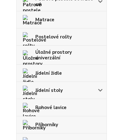
cm
Matrace
Postelové rošty
Úložné prostory
univerzální
Jídelní židle
Jídelní stoly
Rohové lavice
Příborníky