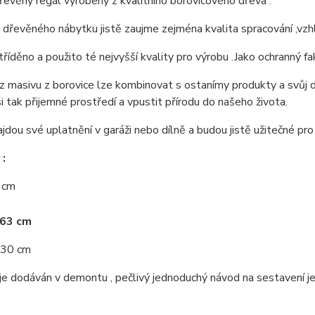
řevěný regál vyrobený z kvalitního borovicového dřeva .
 dřevěného nábytku jistě zaujme zejména kvalita spracování ,vzhl
tříděno a použito té nejvyšší kvality pro výrobu .Jako ochranný fa
 masivu z borovice lze kombinovat s ostanímy produkty a svůj d
si tak přijemné prostředí a vpustit přírodu do našeho života.
jdou své uplatnění v garáži nebo dílně a budou jistě užitečné pro
:
0 cm
163 cm
 30 cm
e dodáván v demontu , pečlivý jednoduchý návod na sestavení je 