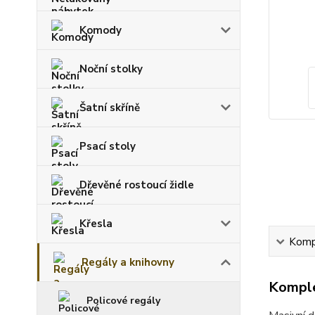
Komody
Noční stolky
Šatní skříně
Psací stoly
Dřevěné rostoucí židle
Křesla
Kompl
Regály a knihovny
Komple
Policové regály