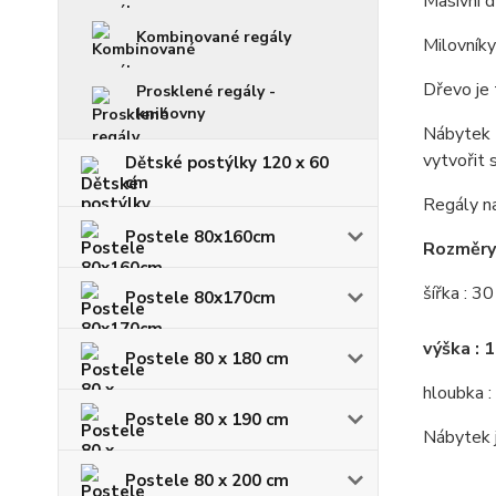
Masivní d
Kombinované regály
Milovníky
Dřevo je 
Prosklené regály -
knihovny
Nábytek z
vytvořit 
Dětské postýlky 120 x 60
cm
Regály na
Postele 80x160cm
Rozměry 
šířka : 3
Postele 80x170cm
výška : 
Postele 80 x 180 cm
hloubka :
Postele 80 x 190 cm
Nábytek j
Postele 80 x 200 cm