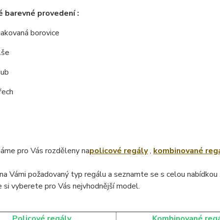
 barevné provedení :
 lakovaná borovice
lše
dub
řech
áme pro Vás rozděleny na
policové regály
,
kombinované reg
na Vámi požadovaný typ regálu a seznamte se s celou nabídkou 
 si vyberete pro Vás nejvhodnější model.
Policové regály
Kombinované reg