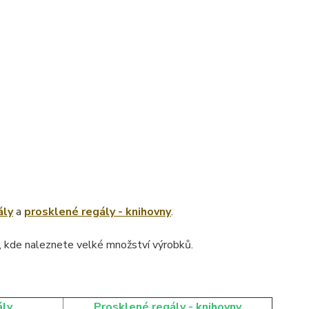
ály
a
prosklené regály - knihovny
.
, kde naleznete velké množství výrobků.
ály
Prosklené regály - knihovny