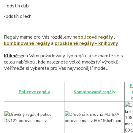
- odstín dub
-odstín ořech
Regály máme pro Vás rozděleny na
policové regály
,
kombinované regály
a
prosklené regály - knihovny
.
Klikněte
na Vámi požadovaný typ regálu a seznamte se s
celou nabídkou , kde naleznete velké množství výrobků.
Věříme,že si vyberete pro Vás nejvhodnější model.
P
Policové regály
Kombinované regály
k