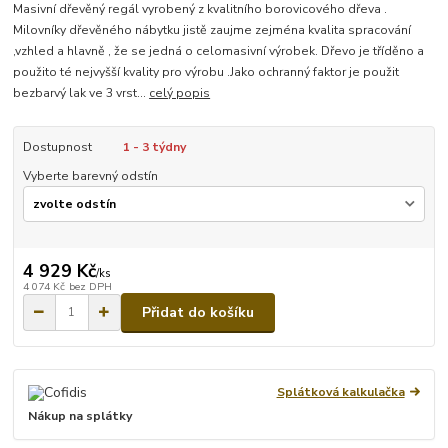
Masivní dřevěný regál vyrobený z kvalitního borovicového dřeva .
Milovníky dřevěného nábytku jistě zaujme zejména kvalita spracování
,vzhled a hlavně , že se jedná o celomasivní výrobek. Dřevo je tříděno a
použito té nejvyšší kvality pro výrobu .Jako ochranný faktor je použit
bezbarvý lak ve 3 vrst...
celý popis
Dostupnost
1 - 3 týdny
Vyberte barevný odstín
4 929 Kč
/
ks
4 074 Kč
bez DPH
Přidat do košíku
Splátková kalkulačka
Nákup na splátky