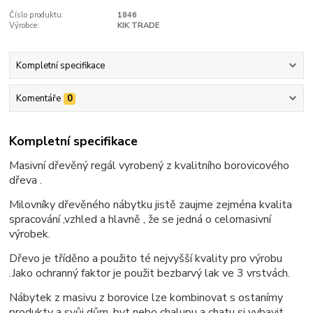
Číslo produktu:
1846
Výrobce:
KIK TRADE
Kompletní specifikace
Komentáře
0
Kompletní specifikace
Masivní dřevěný regál vyrobený z kvalitního borovicového
dřeva .
Milovníky dřevěného nábytku jistě zaujme zejména kvalita
spracování ,vzhled a hlavně , že se jedná o celomasivní
výrobek.
Dřevo je tříděno a použito té nejvyšší kvality pro výrobu
.Jako ochranný faktor je použit bezbarvý lak ve 3 vrstvách.
Nábytek z masivu z borovice lze kombinovat s ostanímy
produkty a svůj dům, byt nebo chalupu a chatu si vybavit