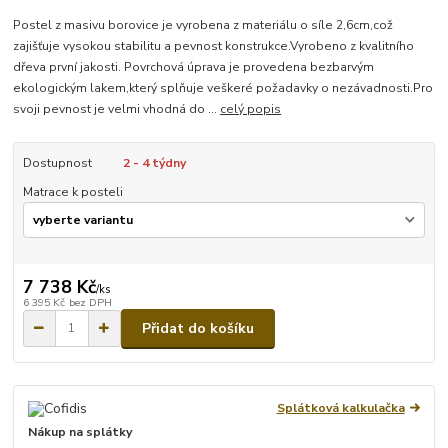
Postel z masivu borovice je vyrobena z materiálu o síle 2,6cm,což
zajišťuje vysokou stabilitu a pevnost konstrukce.Vyrobeno z kvalitního
dřeva první jakosti. Povrchová úprava je provedena bezbarvým
ekologickým lakem,který splňuje veškeré požadavky o nezávadnosti.Pro
svoji pevnost je velmi vhodná do ...
celý popis
Dostupnost
2 - 4 týdny
Matrace k posteli
7 738 Kč
/
ks
6 395 Kč
bez DPH
Přidat do košíku
Splátková kalkulačka
Nákup na splátky