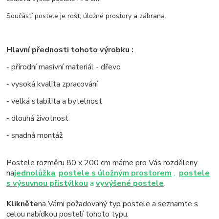
Součástí postele je rošt, úložné prostory a zábrana.
Hlavní přednosti tohoto výrobku :
- přírodní masivní materiál - dřevo
- vysoká kvalita zpracování
- velká stabilita a bytelnost
- dlouhá životnost
- snadná montáž
Postele rozměru 80 x 200 cm máme pro Vás rozděleny
na
jednolůžka
,
postele s úložným prostorem
,
postele
s výsuvnou přistýlkou
a
vyvýšené postele
.
Klikněte
na Vámi požadovaný typ postele a seznamte s
celou nabídkou postelí tohoto typu.