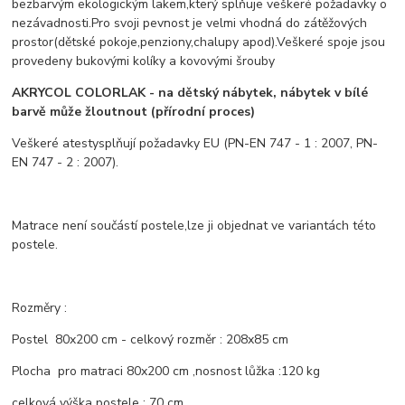
bezbarvým ekologickým lakem,který splňuje veškeré požadavky o
nezávadnosti.Pro svoji pevnost je velmi vhodná do zátěžových
prostor(dětské pokoje,penziony,chalupy apod).Veškeré spoje jsou
provedeny bukovými kolíky a kovovými šrouby
AKRYCOL COLORLAK - na dětský nábytek, nábytek v bílé
barvě může žloutnout (přírodní proces)
Veškeré atestysplňují požadavky EU (PN-EN 747 - 1 : 2007, PN-
EN 747 - 2 : 2007).
Matrace není součástí postele,lze ji objednat ve variantách této
postele.
Rozměry :
Postel 80x200 cm - celkový rozměr : 208x85 cm
Plocha pro matraci 80x200 cm ,nosnost lůžka :120 kg
celková výška postele : 70 cm