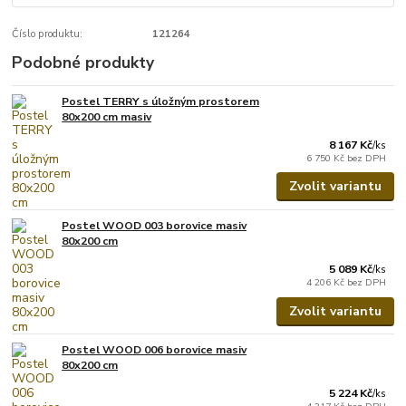
Číslo produktu:
121264
Podobné produkty
Postel TERRY s úložným prostorem
80x200 cm masiv
8 167 Kč
/
ks
6 750 Kč
bez DPH
Zvolit variantu
Postel WOOD 003 borovice masiv
80x200 cm
5 089 Kč
/
ks
4 206 Kč
bez DPH
Zvolit variantu
Postel WOOD 006 borovice masiv
80x200 cm
5 224 Kč
/
ks