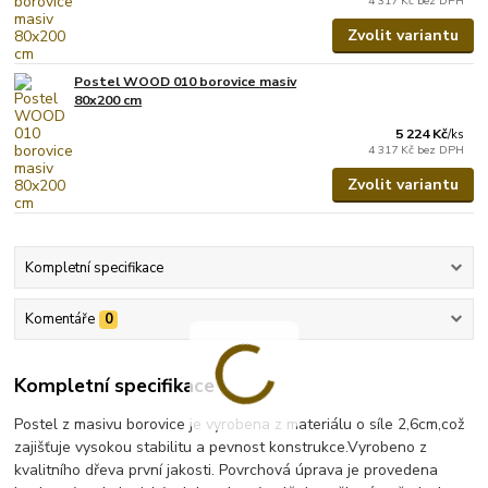
4 317 Kč
bez DPH
Zvolit variantu
Postel WOOD 010 borovice masiv
80x200 cm
5 224 Kč
/
ks
4 317 Kč
bez DPH
Zvolit variantu
Kompletní specifikace
Komentáře
0
Kompletní specifikace
Postel z masivu borovice je vyrobena z materiálu o síle 2,6cm,což
zajišťuje vysokou stabilitu a pevnost konstrukce.Vyrobeno z
kvalitního dřeva první jakosti. Povrchová úprava je provedena