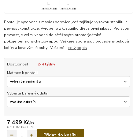
Postel je vyrobena z masivu borovice ,což zajišťuje vysokou stabilitu a
pevnost konstrukce. Vyrobeno z kvalitního dřeva první jakosti. Pro svoji
pevnost je velmi vhodná do zátěžových prostor(dětské
pokoje,penziony,chalupy apod).Veškeré spoje jsou provedeny bukovými
kolíky a kovovými šrouby Veškeré...
celý popis
Dostupnost
2-4 týdny
Matrace k posteli
Vyberte barevný odstín
7 499 Kč
/
ks
6 198 Kč
bez DPH
Přidat do košíku