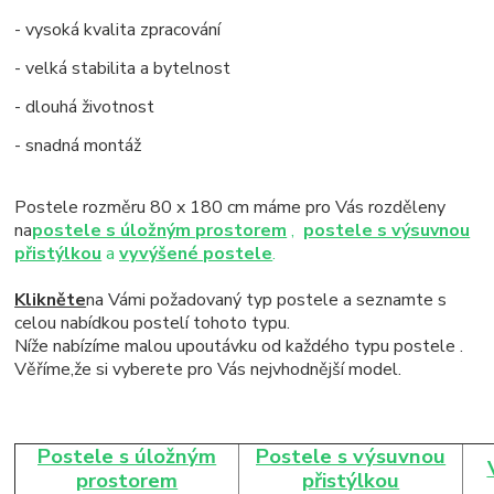
- vysoká kvalita zpracování
- velká stabilita a bytelnost
- dlouhá životnost
- snadná montáž
Postele rozměru 80 x 180 cm máme pro Vás rozděleny
na
postele s úložným prostorem
,
postele s výsuvnou
přistýlkou
a
vyvýšené postele
.
Klikněte
na Vámi požadovaný typ postele a seznamte s
celou nabídkou postelí tohoto typu.
Níže nabízíme malou upoutávku od každého typu postele .
Věříme,že si vyberete pro Vás nejvhodnější model.
Postele s úložným
Postele s výsuvnou
prostorem
přistýlkou