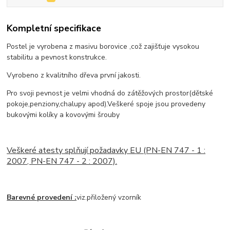
Kompletní specifikace
Postel je vyrobena z masivu borovice ,což zajišťuje vysokou
stabilitu a pevnost konstrukce.
Vyrobeno z kvalitního dřeva první jakosti.
Pro svoji pevnost je velmi vhodná do zátěžových prostor(dětské
pokoje,penziony,chalupy apod).Veškeré spoje jsou provedeny
bukovými kolíky a kovovými šrouby
Veškeré atesty splňují požadavky EU (PN-EN 747 - 1 :
2007, PN-EN 747 - 2 : 2007).
Barevné provedení :
viz.přiložený vzorník