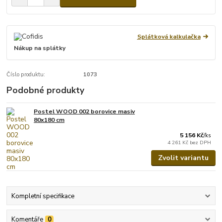
Splátková kalkulačka
Nákup na splátky
Číslo produktu:
1073
Podobné produkty
Postel WOOD 002 borovice masiv
80x180 cm
5 156 Kč
/
ks
4 261 Kč
bez DPH
Zvolit variantu
Kompletní specifikace
Komentáře
0