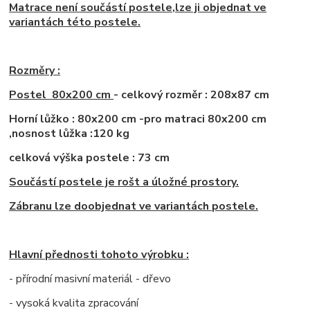
Matrace není součástí postele,lze ji objednat ve
variantách této postele.
Rozměry :
Postel 80x200 cm
- celkový rozměr : 208x87 cm
Horní lůžko : 80x200 cm -pro matraci 80x200 cm
,nosnost lůžka :120 kg
celková výška postele : 73 cm
Součástí postele je rošt a úložné prostory.
Zábranu lze doobjednat ve variantách postele.
Hlavní přednosti tohoto výrobku :
- přírodní masivní materiál - dřevo
- vysoká kvalita zpracování