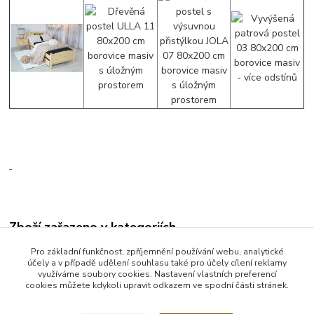
Zboží zařazeno v kategoriích
Postele 80 x 200 cm
Pro základní funkčnost, zpříjemnění používání webu, analytické
účely a v případě udělení souhlasu také pro účely cílení reklamy
Postel 80x200 cm
využíváme soubory cookies. Nastavení vlastních preferencí
cookies můžete kdykoli upravit odkazem ve spodní části stránek.
Postele s úložným prostorem