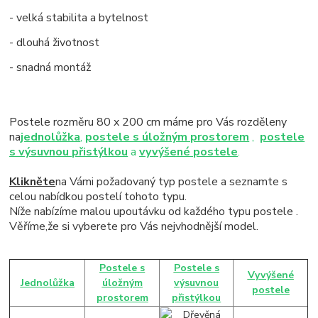
- velká stabilita a bytelnost
- dlouhá životnost
- snadná montáž
Postele rozměru 80 x 200 cm máme pro Vás rozděleny
na
jednolůžka
,
postele s úložným prostorem
,
postele
s výsuvnou přistýlkou
a
vyvýšené postele
.
Klikněte
na Vámi požadovaný typ postele a seznamte s
celou nabídkou postelí tohoto typu.
Níže nabízíme malou upoutávku od každého typu postele .
Věříme,že si vyberete pro Vás nejvhodnější model.
Postele s
Postele s
Vyvýšené
Jednolůžka
úložným
výsuvnou
postele
prostorem
přistýlkou