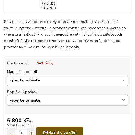
Postel z masivu borovice je vyrobena z materiálu o síle 2,6cm,což
zajišťuje vysokou stabilitu a pevnost konstrukce. Vyrobeno z kvalitního
dřeva první jakosti. Pro svoji pevnost je velmi vhodná do zátěžových
prostor(dětské pokoje,penziony,chalupy apod).Veškeré spoje jsou
provedeny bukovými kolíky a k...
celý popis
Dostupnost
2-3týdny
Matrace k posteli
Doplňky k posteli
6 800 Kč
/
ks
5 620 Kč
bez DPH
Přidat do košíku