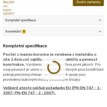
Zvolit variantu
Kompletní specifikace
Komentáře
0
Kompletní specifikace
Postel z masivu borovice je vyrobena z materiálu o
síle 2,6cm,což zajišťuje vysokou stabilitu a pevnost
konstrukce.
Vyrobeno z kvalitního dřeva první jakosti. Pro
svoji pevnost je velmi vhodná do zátěžových prostor(dětské
pokoje,penziony,chalupy apod).Veškeré spoje jsou
provedeny bukovými kolíky a kovovými šrouby
Veškeré atesty splňují poža
davky EU (PN-EN 747 - 1 :
2007, PN-EN 747 - 2 : 2007).