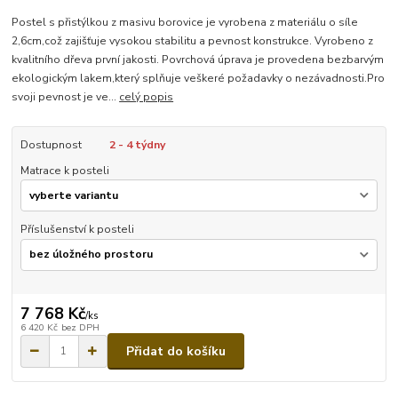
Postel s přistýlkou z masivu borovice je vyrobena z materiálu o síle
2,6cm,což zajišťuje vysokou stabilitu a pevnost konstrukce. Vyrobeno z
kvalitního dřeva první jakosti. Povrchová úprava je provedena bezbarvým
ekologickým lakem,který splňuje veškeré požadavky o nezávadnosti.Pro
svoji pevnost je ve...
celý popis
Dostupnost
2 - 4 týdny
Matrace k posteli
Příslušenství k posteli
7 768 Kč
/
ks
6 420 Kč
bez DPH
Přidat do košíku