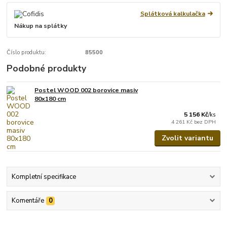
Splátková kalkulačka
Nákup na splátky
Číslo produktu:
85500
Podobné produkty
Postel WOOD 002 borovice masiv
80x180 cm
5 156 Kč
/
ks
4 261 Kč
bez DPH
Zvolit variantu
Kompletní specifikace
Komentáře
0