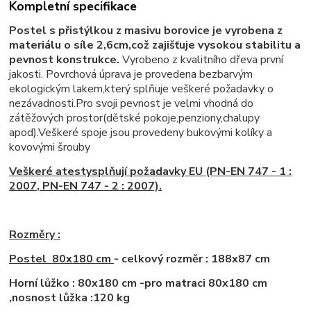
Kompletní specifikace
Postel s přistýlkou z masivu borovice je vyrobena z
materiálu o síle 2,6cm,což zajišťuje vysokou stabilitu a
pevnost konstrukce.
Vyrobeno z kvalitního dřeva první
jakosti. Povrchová úprava je provedena bezbarvým
ekologickým lakem,který splňuje veškeré požadavky o
nezávadnosti.Pro svoji pevnost je velmi vhodná do
zátěžových prostor(dětské pokoje,penziony,chalupy
apod).Veškeré spoje jsou provedeny bukovými kolíky a
kovovými šrouby
Veškeré atestysplňují poža
davky EU (PN-EN 747 - 1 :
2007, PN-EN 747 - 2 : 2007).
Rozměry :
Postel 80x180 cm
- celkový rozměr : 188x87 cm
Horní lůžko : 80x180 cm -pro matraci 80x180 cm
,nosnost lůžka :120 kg