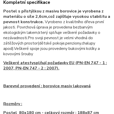
Kompletní specifikace
Postel s přistýlkou z masivu borovice je vyrobena z
materiálu o síle 2,6cm,což zajišťuje vysokou stabilitu a
pevnost konstrukce.
Vyrobeno z kvalitního dřeva první
jakosti. Povrchová úprava je provedena bezbarvým
ekologickým lakem,který splňuje veškeré požadavky o
nezávadnosti.Pro svoji pevnost je velmi vhodná do
zátěžových prostor(dětské pokoje,penziony,chalupy
apod).Veškeré spoje jsou provedeny bukovými kolíky a
kovovými šrouby
Veškeré atestysplňují poža
davky EU (PN-EN 747 - 1 :
2007, PN-EN 747 - 2 : 2007).
Barevné provedení : borovice masiv lakovaná
Rozměry :
Postel 80x180 cm
- celkový rozměr : 188x87 cm