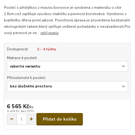
Postel s přistýlkou z masivu borovice je vyrobena z materiálu o síle
2,6cm,což zajišťuje vysokou stabilitu a pevnost konstrukce. Vyrobeno z
kvalitního dřeva první jakosti. Povrchová úprava je provedena bezbarvým
ekologickým lakem,který splňuje veškeré požadavky o nezávadnosti.Pro
svoji pevnost je ve...
celý popis
Dostupnost
2 - 4 týdny
Matrace k posteli
Příslušenství k posteli
6 565 Kč
/
ks
5 426 Kč
bez DPH
Přidat do košíku