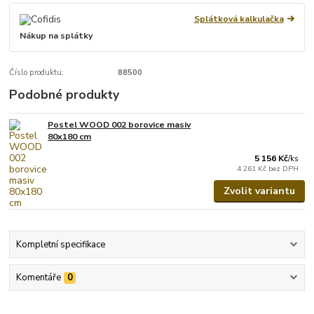
Splátková kalkulačka
Nákup na splátky
Číslo produktu:
88500
Podobné produkty
Postel WOOD 002 borovice masiv
80x180 cm
5 156 Kč
/
ks
4 261 Kč
bez DPH
Zvolit variantu
Kompletní specifikace
Komentáře
0