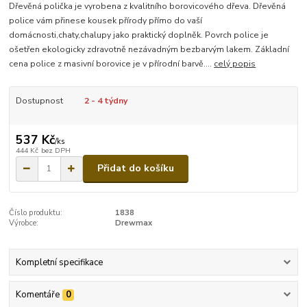
Dřevěná polička je vyrobena z kvalitního borovicového dřeva. Dřevěná
police vám přinese kousek přírody přímo do vaší
domácnosti,chaty,chalupy jako praktický doplněk. Povrch police je
ošetřen ekologicky zdravotně nezávadným bezbarvým lakem. Základní
cena police z masivní borovice je v přírodní barvě....
celý popis
Dostupnost
2 - 4 týdny
537 Kč
/
ks
444 Kč
bez DPH
Přidat do košíku
Číslo produktu:
1838
Výrobce:
Drewmax
Kompletní specifikace
Komentáře
0