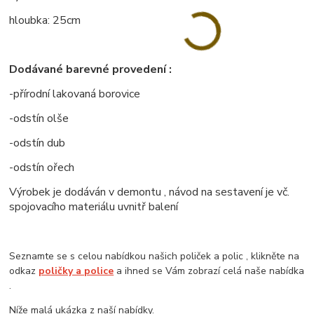
hloubka: 25cm
Dodávané barevné provedení :
-přírodní lakovaná borovice
-odstín olše
-odstín dub
-odstín ořech
Výrobek je dodáván v demontu , návod na sestavení je vč.
spojovacího materiálu uvnitř balení
Seznamte se s celou nabídkou našich poliček a polic , klikněte na
odkaz
poličky a police
a ihned se Vám zobrazí celá naše nabídka
.
Níže malá ukázka z naší nabídky.