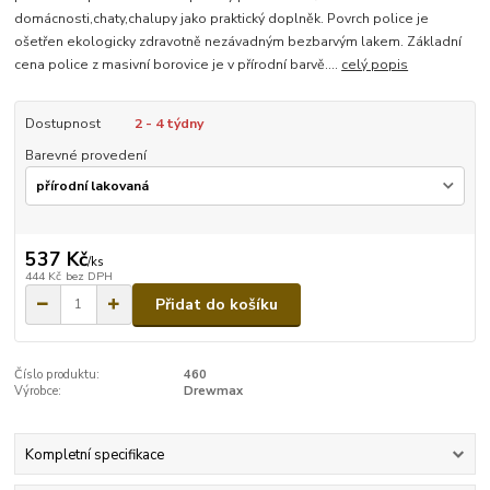
domácnosti,chaty,chalupy jako praktický doplněk. Povrch police je
ošetřen ekologicky zdravotně nezávadným bezbarvým lakem. Základní
cena police z masivní borovice je v přírodní barvě....
celý popis
Dostupnost
2 - 4 týdny
Barevné provedení
537 Kč
/
ks
444 Kč
bez DPH
Přidat do košíku
Číslo produktu:
460
Výrobce:
Drewmax
Kompletní specifikace