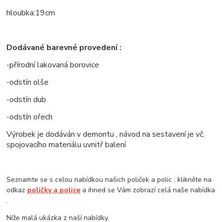
hloubka:19cm
Dodávané barevné provedení :
-přírodní lakovaná borovice
-odstín olše
-odstín dub
-odstín ořech
Výrobek je dodáván v demontu , návod na sestavení je vč.
spojovacího materiálu uvnitř balení
Seznamte se s celou nabídkou našich poliček a polic , klikněte na
odkaz
poličky a police
a ihned se Vám zobrazí celá naše nabídka
.
Níže malá ukázka z naší nabídky.