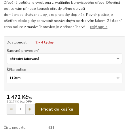
Dřevěná polička je vyrobena z kvalitního borovicového dřeva. Dřevěná
police vám přinese kousek přírody přímo do vaší
domácnosti,chaty,chalupy jako praktický doplněk. Povrch police je
ošetřen ekologicky zdravotně nezávadným bezbarvým lakem. Základní
cena police z masivní borovice je v přírodní barvě....
celý popis
Dostupnost
2 - 4 týdny
Barevné provedení
Šířka police
1 472 Kč
/
ks
1 217 Kč
bez DPH
Přidat do košíku
Číslo produktu:
438