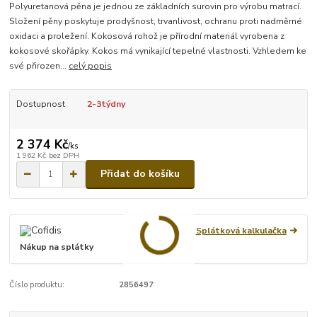
Polyuretanová pěna je jednou ze základních surovin pro výrobu matrací.
Složení pěny poskytuje prodyšnost, trvanlivost, ochranu proti nadměrné
oxidaci a proležení. Kokosová rohož je přírodní materiál vyrobena z
kokosové skořápky. Kokos má vynikající tepelné vlastnosti. Vzhledem ke
své přirozen...
celý popis
Dostupnost
2-3týdny
2 374 Kč
/
ks
1 962 Kč
bez DPH
Přidat do košíku
Splátková kalkulačka
Nákup na splátky
Číslo produktu:
2856497