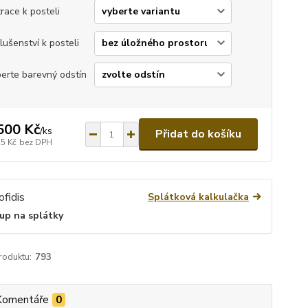
race k posteli
slušenství k posteli
erte barevný odstín
500 Kč
/
ks
Přidat do košíku
25 Kč
bez DPH
Splátková kalkulačka
up na splátky
roduktu:
793
Komentáře
0