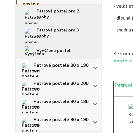
- velká s
Patrová postel pro 2
osoby
- dlouhá 
- snadná
Patrová postel pro 3
osoby
Vyvýšená postel
Seznamte
postele
Patrové postele 80 x 190
cm
Patrové postele 80 x 200
Patrová
cm
Patrové postele 90 x 180
cm
Patrové postele 90 x 190
cm