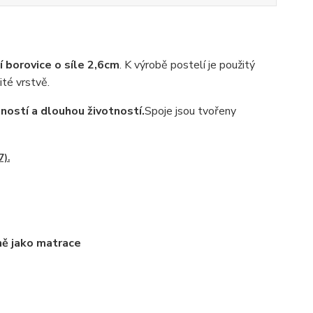
 borovice o síle 2,6cm
. K výrobě postelí je použitý
ité vrstvě.
ností a dlouhou životností.
Spoje jsou tvořeny
7).
ně jako matrace