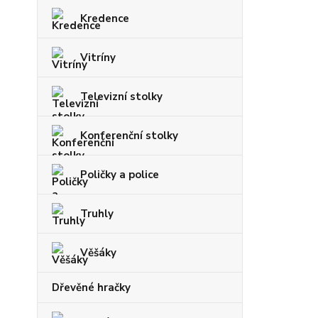
Kredence
Vitríny
Televizní stolky
Konferenční stolky
Poličky a police
Truhly
Věšáky
Dřevěné hračky