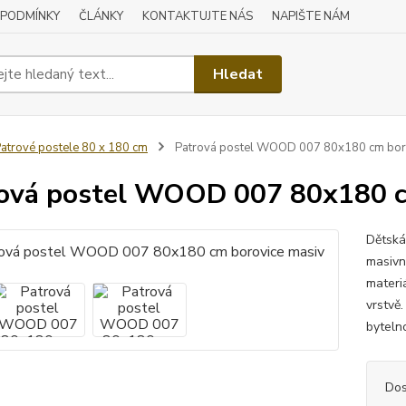
 PODMÍNKY
ČLÁNKY
KONTAKTUJTE NÁS
NAPIŠTE NÁM
Hledat
atrové postele 80 x 180 cm
Patrová postel WOOD 007 80x180 cm bor
ová postel WOOD 007 80x180 c
Dětská
masivní
materi
vrstvě.
bytelno
Dos