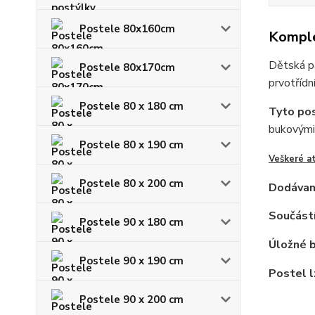
Postele 80x160cm
Komple
Dětská p
Postele 80x170cm
prvotřídn
Postele 80 x 180 cm
Tyto pos
bukovými 
Postele 80 x 190 cm
Veškeré a
Postele 80 x 200 cm
Dodávan
Součástí
Postele 90 x 180 cm
Úložné b
Postele 90 x 190 cm
Postel l
Postele 90 x 200 cm