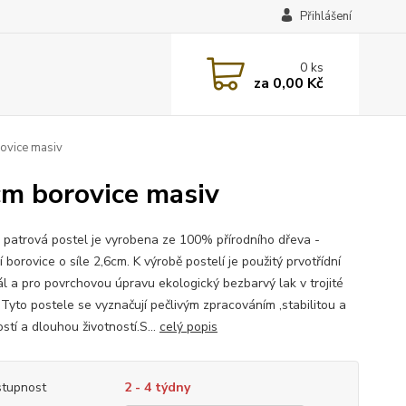
Přihlášení
0
ks
za
0,00 Kč
ovice masiv
m borovice masiv
 patrová postel je vyrobena ze 100% přírodního dřeva -
 borovice o síle 2,6cm. K výrobě postelí je použitý prvotřídní
ál a pro povrchovou úpravu ekologický bezbarvý lak v trojité
 Tyto postele se vyznačují pečlivým zpracováním ,stabilitou a
stí a dlouhou životností.S...
celý popis
tupnost
2 - 4 týdny