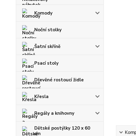
Komody
Noční stolky
Šatní skříně
Psací stoly
Dřevěné rostoucí židle
Křesla
Regály a knihovny
Dětské postýlky 120 x 60
Kompl
cm