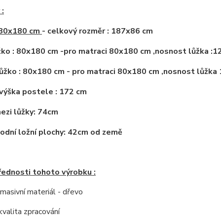
:
 80x180 cm
- celkový rozměr : 187x86 cm
žko : 80x180 cm -pro matraci 80x180 cm ,nosnost lůžka :1
ůžko : 80x180 cm - pro matraci 80x180 cm ,nosnost lůžka
výška postele : 172 cm
ezi lůžky: 74cm
odní ložní plochy: 42cm od země
řednosti tohoto výrobku :
í masivní materiál - dřevo
kvalita zpracování