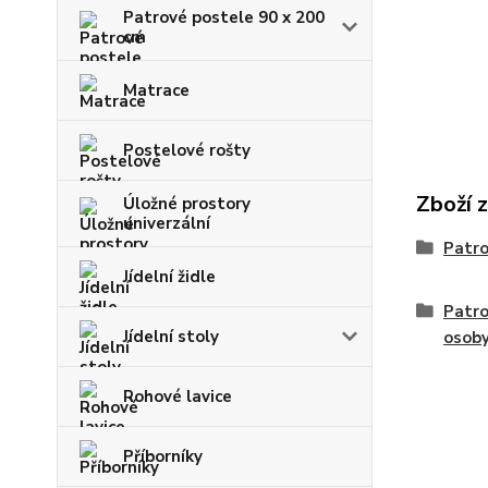
Patrové postele 90 x 200
cm
Matrace
Postelové rošty
Zboží 
Úložné prostory
univerzální
Patro
Jídelní židle
Patro
Jídelní stoly
osob
Rohové lavice
Příborníky