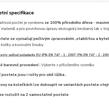
tní specifikace
atrová postel je vyrobena
ze 100% přírodního dřeva - masivní
í materiál a pro povrchovou úpravu ekologický bezbarvý lak v troj
tele se vyznačují pečlivým zpracováním ,stabilitou a bytel
kolíky a kovovými šrouby.
testy
splňují poža
davky EU (PN-EN 747 - 1 : 2007, PN-EN 747 - 2 : 200
é barevné provedení :
Vyberte z přiloženého vzorníku
 postele jsou i rošty pro obě lůžka .
oxy na kolečkách lze dokoupit ve variantách postele stej
ze rozložit na 2 samostatné postele