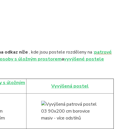
na odkaz níže
, kde jsou postele rozděleny na :
patrové
 osoby s úložným prostorem
a
vyvýšené postele
y s úložným
Vyvýšená postel