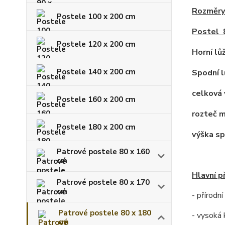
Rozměry 
Postele 100 x 200 cm
Postel
Postele 120 x 200 cm
Horní lů
Postele 140 x 200 cm
Spodní l
celková 
Postele 160 x 200 cm
rozteč m
Postele 180 x 200 cm
výška sp
Patrové postele 80 x 160
cm
Hlavní p
Patrové postele 80 x 170
cm
- přírodn
Patrové postele 80 x 180
- vysoká 
cm