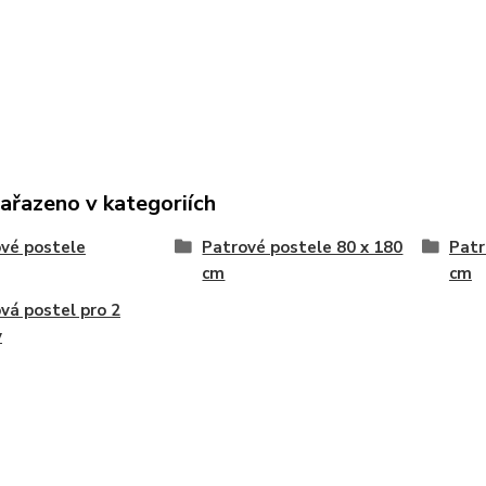
zařazeno v kategoriích
vé postele
Patrové postele 80 x 180
Patr
cm
cm
vá postel pro 2
y