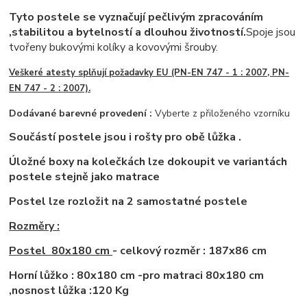
Tyto postele se vyznačují pečlivým zpracováním
,stabilitou a bytelností a dlouhou životností.
Spoje jsou
tvořeny bukovými kolíky a kovovými šrouby.
Veškeré atesty
splňují poža
davky EU (PN-EN 747 - 1 : 2007, PN-
EN 747 - 2 : 2007).
Dodávané barevné provedení :
Vyberte z přiloženého vzorníku
Součástí postele jsou i rošty pro obě lůžka .
Úložné boxy na kolečkách lze dokoupit ve variantách
postele stejně jako matrace
Postel lze rozložit na 2 samostatné postele
Rozměry :
Postel 80x180 cm
- celkový rozměr : 187x86 cm
Horní lůžko : 80x180 cm -pro matraci 80x180 cm
,nosnost lůžka :120 Kg