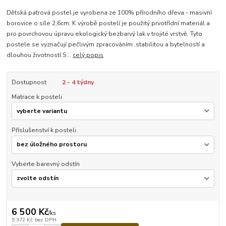
Dětská patrová postel je vyrobena ze 100% přírodního dřeva - masivní
borovice o síle 2,6cm. K výrobě postelí je použitý prvotřídní materiál a
pro povrchovou úpravu ekologický bezbarvý lak v trojité vrstvě. Tyto
postele se vyznačují pečlivým zpracováním ,stabilitou a bytelností a
dlouhou životností.S...
celý popis
Dostupnost
2 - 4 týdny
Matrace k posteli
Příslušenství k posteli
Vyberte barevný odstín
6 500 Kč
/
ks
5 372 Kč
bez DPH