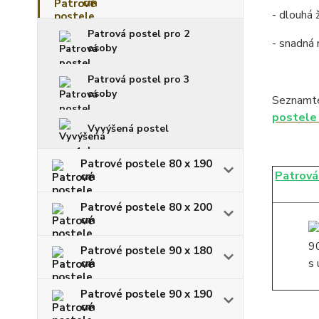
cm
- dlouhá 
Patrová postel pro 2
- snadná
osoby
Patrová postel pro 3
osoby
Seznamte
postele
Vyvýšená postel
Patrové postele 80 x 190
Patrová
cm
Patrové postele 80 x 200
cm
Patrové postele 90 x 180
cm
Patrové postele 90 x 190
cm