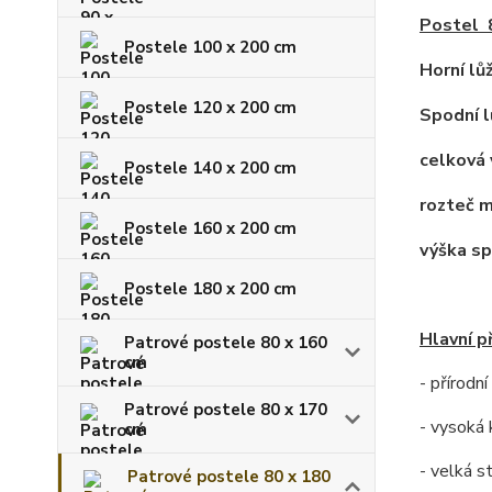
Postel
Postele 100 x 200 cm
Horní lů
Postele 120 x 200 cm
Spodní l
celková 
Postele 140 x 200 cm
rozteč m
Postele 160 x 200 cm
výška sp
Postele 180 x 200 cm
Hlavní p
Patrové postele 80 x 160
cm
- přírodn
Patrové postele 80 x 170
- vysoká 
cm
- velká s
Patrové postele 80 x 180