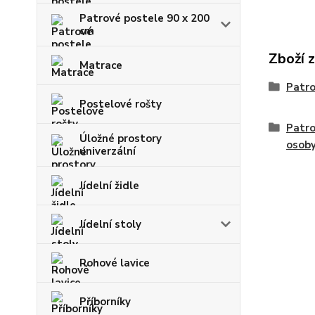
Patrové postele 90 x 200
cm
Zboží 
Matrace
Patro
Postelové rošty
Patro
Úložné prostory
osob
univerzální
Jídelní židle
Jídelní stoly
Rohové lavice
Příborníky