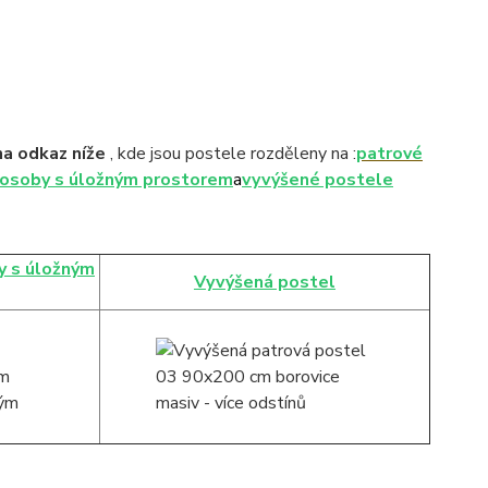
na odkaz níže
, kde jsou postele rozděleny na :
patrové
 osoby s úložným prostorem
a
vyvýšené postele
y s úložným
Vyvýšená postel