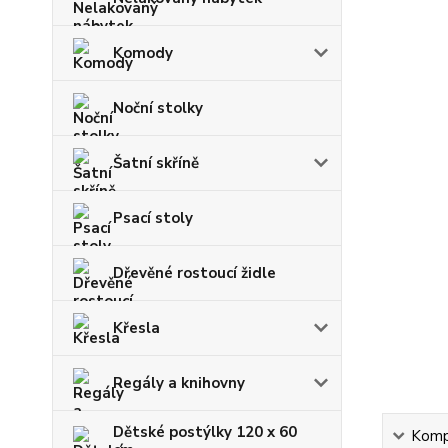
Komody
Noční stolky
Šatní skříně
Psací stoly
Dřevěné rostoucí židle
Křesla
Regály a knihovny
Dětské postýlky 120 x 60
Kompl