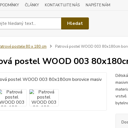
 PODMÍNKY
ČLÁNKY
KONTAKTUJTE NÁS
NAPIŠTE NÁM
Hledat
atrové postele 80 x 180 cm
Patrová postel WOOD 003 80x180cm boro
ová postel WOOD 003 80x180cm
Dětská
masivní
materi
vrstvě.
bytelno
Dos