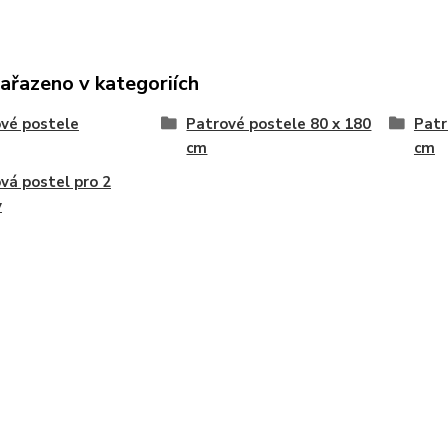
zařazeno v kategoriích
vé postele
Patrové postele 80 x 180
Patr
cm
cm
vá postel pro 2
y