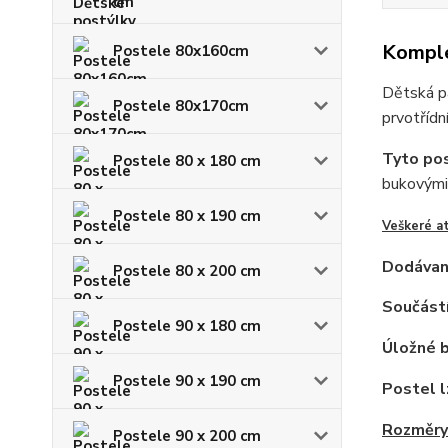
cm
Komple
Postele 80x160cm
Dětská p
Postele 80x170cm
prvotřídn
Tyto pos
Postele 80 x 180 cm
bukovými 
Postele 80 x 190 cm
Veškeré a
Dodávan
Postele 80 x 200 cm
Součástí
Postele 90 x 180 cm
Úložné b
Postele 90 x 190 cm
Postel l
Rozměry 
Postele 90 x 200 cm