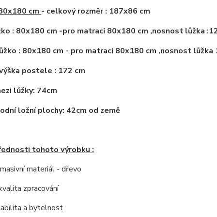
 80x180 cm
- celkový rozměr : 187x86 cm
žko : 80x180 cm -pro matraci 80x180 cm ,nosnost lůžka :1
ůžko : 80x180 cm - pro matraci 80x180 cm ,nosnost lůžka
výška postele : 172 cm
ezi lůžky: 74cm
odní ložní plochy: 42cm od země
řednosti tohoto výrobku :
í masivní materiál - dřevo
kvalita zpracování
tabilita a bytelnost