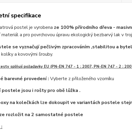
tní specifikace
atrová postel je vyrobena
ze 100% přírodního dřeva - masivní
í materiál a pro povrchovou úpravu ekologický bezbarvý lak v troj
tele se vyznačují pečlivým zpracováním ,stabilitou a bytel
kolíky a kovovými šrouby.
testy
splňují poža
davky EU (PN-EN 747 - 1 : 2007, PN-EN 747 - 2 : 200
é barevné provedení :
Vyberte z přiloženého vzorníku
 postele jsou i rošty pro obě lůžka .
oxy na kolečkách lze dokoupit ve variantách postele stej
ze rozložit na 2 samostatné postele
: