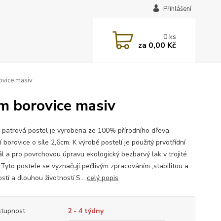
Přihlášení
0
ks
za
0,00 Kč
vice masiv
 borovice masiv
 patrová postel je vyrobena ze 100% přírodního dřeva -
 borovice o síle 2,6cm. K výrobě postelí je použitý prvotřídní
ál a pro povrchovou úpravu ekologický bezbarvý lak v trojité
 Tyto postele se vyznačují pečlivým zpracováním ,stabilitou a
stí a dlouhou životností.S...
celý popis
tupnost
2 - 4 týdny