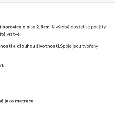
 borovice o síle 2,6cm
. K výrobě postelí je použitý
ité vrstvě.
ností a dlouhou životností.
Spoje jsou tvořeny
7).
ně jako matrace