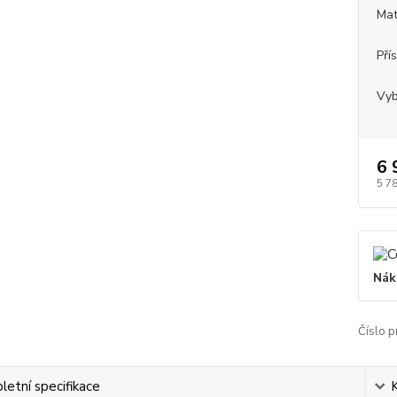
Mat
Pří
Vyb
6 
5 7
Nák
Číslo p
etní specifikace