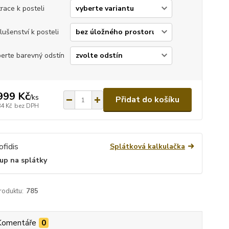
race k posteli
slušenství k posteli
erte barevný odstín
999 Kč
/
ks
Přidat do košíku
84 Kč
bez DPH
Splátková kalkulačka
up na splátky
roduktu:
785
Komentáře
0