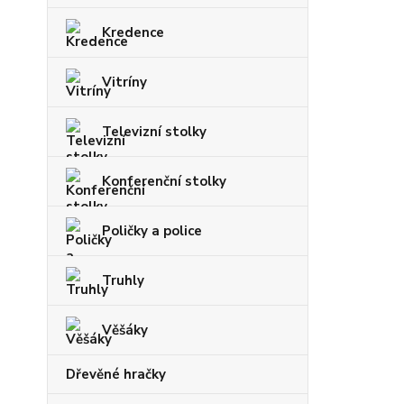
Kredence
Vitríny
Televizní stolky
Konferenční stolky
Poličky a police
Truhly
Věšáky
Dřevěné hračky