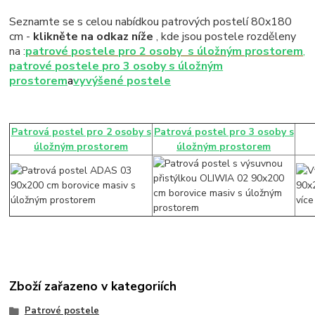
Seznamte se s celou nabídkou patrových postelí 80x180
cm -
klikněte na odkaz níže
, kde jsou postele rozděleny
na :
patrové postele pro 2 osoby s úložným prostorem
,
patrové postele pro 3 osoby s úložným
prostorem
a
vyvýšené postele
Patrová postel pro 2 osoby s
Patrová postel pro 3 osoby s
úložným prostorem
úložným prostorem
Zboží zařazeno v kategoriích
Patrové postele