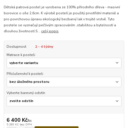
Dětská patrová postel je vyrobena ze 100% přírodního dřeva - masivní
borovice o síle 2,6cm. K výrobě postelí je použitý prvotřídní materiál a
pro povrchovou úpravu ekologický bezbarvý lak v trojité vrstvě. Tyto
postele se vyznačují pečlivým zpracováním ,stabilitou a bytelností a
dlouhou životností.S...
celý popis
Dostupnost
2 - 4 týdny
Matrace k posteli
Příslušenství k posteli
Vyberte barevný odstín
6 400 Kč
/
ks
5 289 Kč
bez DPH