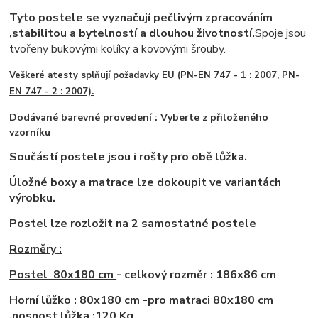
Tyto postele se vyznačují pečlivým zpracováním
,stabilitou a bytelností a dlouhou životností.
Spoje jsou
tvořeny bukovými kolíky a kovovými šrouby.
Veškeré atesty
splňují poža
davky EU (PN-EN 747 - 1 : 2007, PN-
EN 747 - 2 : 2007).
Dodávané barevné provedení : Vyberte z přiloženého
vzorníku
Součástí postele jsou i rošty pro obě lůžka.
Úložné boxy a matrace lze dokoupit ve variantách
výrobku.
Postel lze rozložit na 2 samostatné postele
Rozměry :
Postel 80x18
0 cm
- celkový rozměr : 186x86 cm
Horní lůžko : 80x180 cm -pro matraci 80x180 cm
,nosnost lůžka :120 Kg