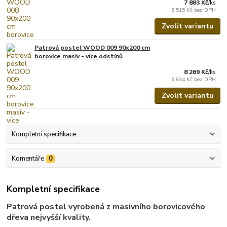
7 883 Kč
/
ks
6 515 Kč
bez DPH
Zvolit variantu
Patrová postel WOOD 009 90x200 cm
borovice masiv - více odstínů
8 269 Kč
/
ks
6 834 Kč
bez DPH
Zvolit variantu
Kompletní specifikace
Komentáře
0
Kompletní specifikace
Patrová postel vyrobená z masivního borovicového
dřeva nejvyšší kvality.