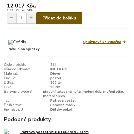
12 017 Kč
/
ks
9 931 Kč
bez DPH
Přidat do košíku
Splátková kalkulačka
Nákup na splátky
Číslo produktu:
244
Výrobce - dovozce:
KIK TRADE
Materiál:
Dřevo
Produkt:
postel
Délka:
200 cm
šířka:
90 cm
Barevné provedení:
přírodní lakovaná , bílá, moření dub, moření olše,
moření ořech
Typ::
Patrová postel
Druh dřeva:
Borovice masiv
Pro místnost:
Dětský pokoj
Podobné produkty
Patrová postel WOOD 002 90x200 cm