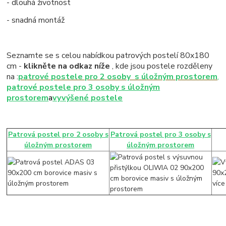
- dlouhá životnost
- snadná montáž
Seznamte se s celou nabídkou patrových postelí 80x180
cm -
klikněte na odkaz níže
, kde jsou postele rozděleny
na :
patrové postele pro 2 osoby s úložným prostorem
,
patrové postele pro 3 osoby s úložným
prostorem
a
vyvýšené postele
Patrová postel pro 2 osoby s
Patrová postel pro 3 osoby s
úložným prostorem
úložným prostorem