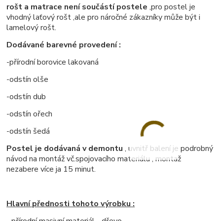
rošt a matrace není součástí postele
,pro postel je
vhodný laťový rošt ,ale pro náročné zákazníky může být i
lamelový rošt.
Dodávané barevné provedení :
-přírodní borovice lakovaná
-odstín olše
-odstín dub
-odstín ořech
-odstín šedá
Postel je dodávaná v demontu
, uvnitř balení je podrobný
návod na montáž vč.spojovacího materiálu , montaž
nezabere více ja 15 minut.
Hlavní přednosti tohoto výrobku :