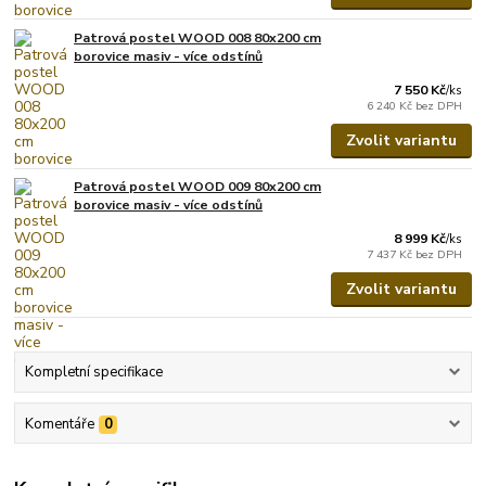
Patrová postel WOOD 008 80x200 cm
borovice masiv - více odstínů
7 550 Kč
/
ks
6 240 Kč
bez DPH
Zvolit variantu
Patrová postel WOOD 009 80x200 cm
borovice masiv - více odstínů
8 999 Kč
/
ks
7 437 Kč
bez DPH
Zvolit variantu
Kompletní specifikace
Komentáře
0