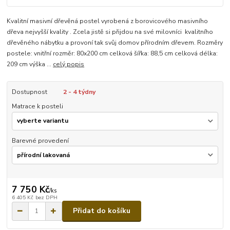
Kvalitní masivní dřevěná postel vyrobená z borovicového masivního
dřeva nejvyšší kvality . Zcela jistě si přijdou na své milovníci kvalitního
dřevěného nábytku a provoní tak svůj domov přírodním dřevem. Rozměry
postele: vnitřní rozměr: 80x200 cm celková šířka: 88,5 cm celková délka:
209 cm výška ...
celý popis
Dostupnost
2 - 4 týdny
Matrace k posteli
Barevné provedení
7 750 Kč
/
ks
6 405 Kč
bez DPH
Přidat do košíku