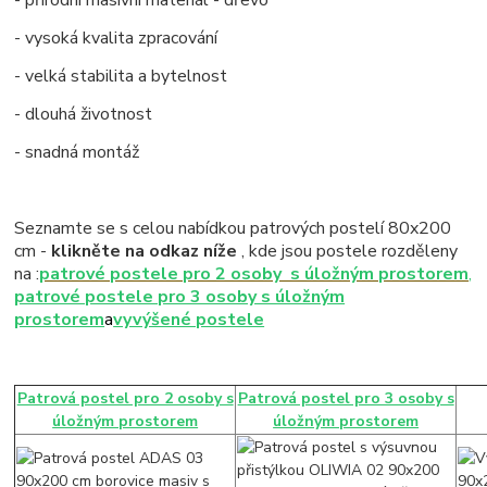
- přírodní masivní materiál - dřevo
- vysoká kvalita zpracování
- velká stabilita a bytelnost
- dlouhá životnost
- snadná montáž
Seznamte se s celou nabídkou patrových postelí 80x200
cm -
klikněte na odkaz níže
, kde jsou postele rozděleny
na :
patrové postele pro 2 osoby s úložným prostorem
,
patrové postele pro 3 osoby s úložným
prostorem
a
vyvýšené postele
Patrová postel pro 2 osoby s
Patrová postel pro 3 osoby s
úložným prostorem
úložným prostorem