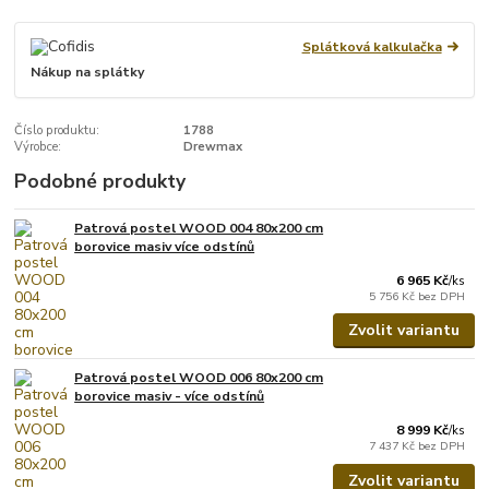
Splátková kalkulačka
Nákup na splátky
Číslo produktu:
1788
Výrobce:
Drewmax
Podobné produkty
Patrová postel WOOD 004 80x200 cm
borovice masiv více odstínů
6 965 Kč
/
ks
5 756 Kč
bez DPH
Zvolit variantu
Patrová postel WOOD 006 80x200 cm
borovice masiv - více odstínů
8 999 Kč
/
ks
7 437 Kč
bez DPH
Zvolit variantu