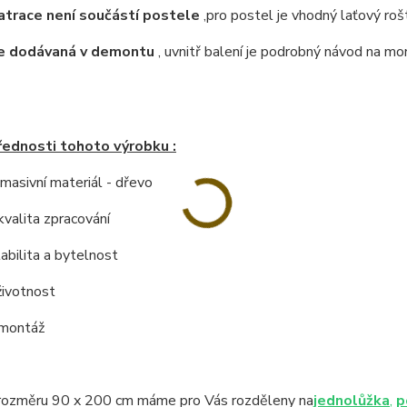
atrace není součástí postele
,pro postel je vhodný laťový roš
je dodávaná v demontu
, uvnitř balení je podrobný návod na mo
řednosti tohoto výrobku :
í masivní materiál - dřevo
kvalita zpracování
tabilita a bytelnost
životnost
 montáž
rozměru 90 x 200 cm máme pro Vás rozděleny na
jednolůžka
,
p