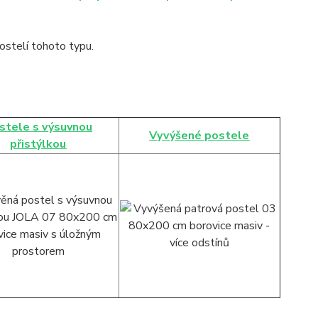
stelí tohoto typu.
stele s výsuvnou
Vyvýšené postele
přistýlkou