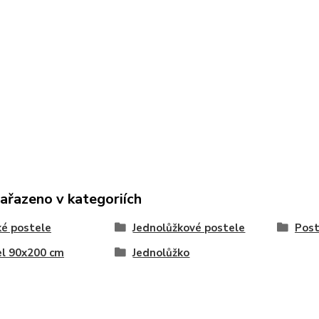
zařazeno v kategoriích
é postele
Jednolůžkové postele
Post
l 90x200 cm
Jednolůžko