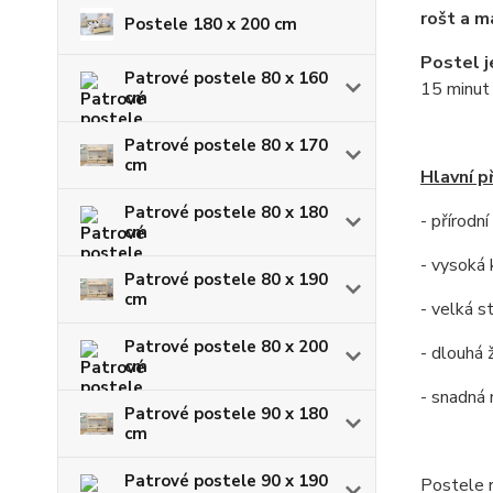
rošt a m
Postele 180 x 200 cm
Postel 
Patrové postele 80 x 160
15 minut
cm
Patrové postele 80 x 170
cm
Hlavní p
Patrové postele 80 x 180
- přírodn
cm
- vysoká 
Patrové postele 80 x 190
cm
- velká s
Patrové postele 80 x 200
- dlouhá 
cm
- snadná
Patrové postele 90 x 180
cm
Patrové postele 90 x 190
Postele 