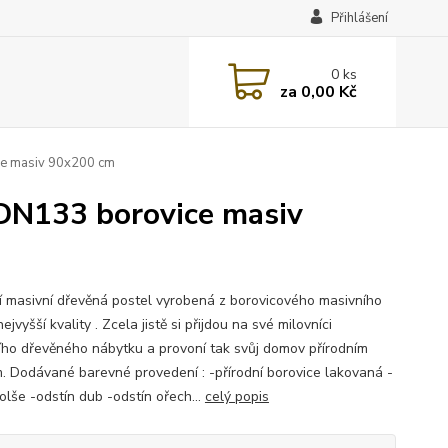
Přihlášení
0
ks
za
0,00 Kč
ce masiv 90x200 cm
 DN133 borovice masiv
ní masivní dřevěná postel vyrobená z borovicového masivního
ejvyšší kvality . Zcela jistě si přijdou na své milovníci
ního dřevěného nábytku a provoní tak svůj domov přírodním
. Dodávané barevné provedení : -přírodní borovice lakovaná -
olše -odstín dub -odstín ořech...
celý popis