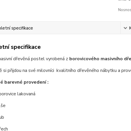
Nosnos
etní specifikace
tní specifikace
masivní dřevěná postel vyrobená z
borovicového masivního dřev
tě si přijdou na své milovníci kvalitního dřevěného nábytku a pr
é barevné provedení :
 borovice lakovaná
lše
ub
řech