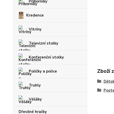
Příborníky
Kredence
Vitríny
Televizní stolky
Konferenční stolky
Zboží 
Poličky a police
Dětsk
Truhly
Poste
Věšáky
Dřevěné hračky