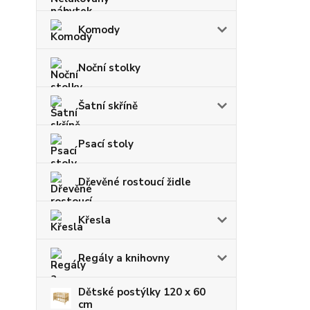
Komody
Noční stolky
Šatní skříně
Psací stoly
Dřevěné rostoucí židle
Křesla
Regály a knihovny
Dětské postýlky 120 x 60
cm