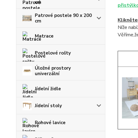
cm
přistýlk
Patrové postele 90 x 200
Klikněte
cm
Níže nab
Věříme,že
Matrace
Postelové rošty
Úložné prostory
univerzální
Jídelní židle
Jídelní stoly
Rohové lavice