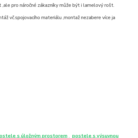
t ,ale pro náročné zákazníky může být i lamelový rošt.
ntáž vč.spojovacího materiálu ,montaž nezabere více ja
ostele s úložným prostorem
,
postele s výsuvnou