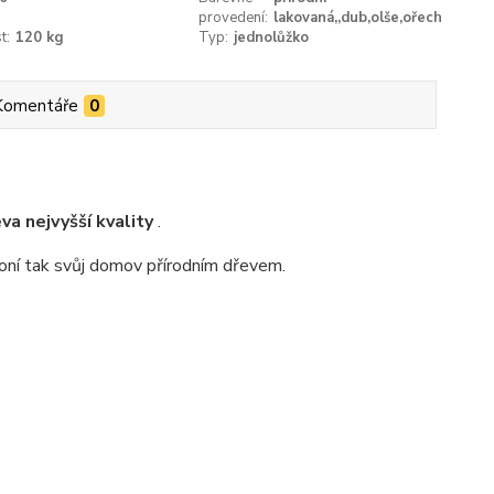
provedení:
lakovaná,,dub,olše,ořech
t:
120 kg
Typ:
jednolůžko
Komentáře
0
a nejvyšší kvality
.
ovoní tak svůj domov přírodním dřevem.