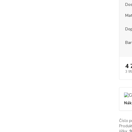
Dos
Mat
Dop
Bar
4 
3 9
Nák
Číslo p
Produkt
šířka:
9