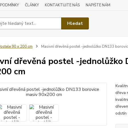
 PODMÍNKY
ČLÁNKY
KONTAKTUJTE NÁS
NAPIŠTE NÁM
Hledat
ostele 90 x 200 cm
Masivní dřevěná postel -jednolůžko DN133 borovi
vní dřevěná postel -jednolůžko
200 cm
Kvalit
dřeva n
kvalit
dřevem
odstín 