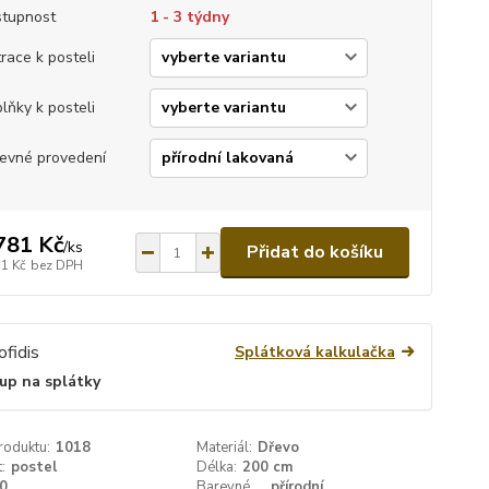
tupnost
1 - 3 týdny
race k posteli
lňky k posteli
evné provedení
781 Kč
/
ks
Přidat do košíku
51 Kč
bez DPH
Splátková kalkulačka
up na splátky
roduktu:
1018
Materiál:
Dřevo
:
postel
Délka:
200 cm
0
Barevné
přírodní