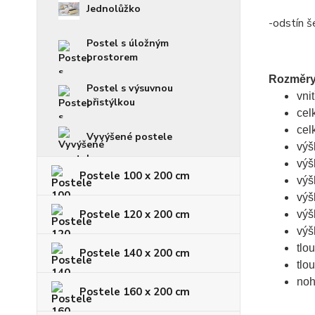
Jednolůžko
-odstín š
Postel s úložným
prostorem
Rozměry
Postel s výsuvnou
vni
přistýlkou
cel
cel
Vyvýšené postele
výš
výš
Postele 100 x 200 cm
výš
výš
Postele 120 x 200 cm
výš
výš
tlo
Postele 140 x 200 cm
tlo
noh
Postele 160 x 200 cm