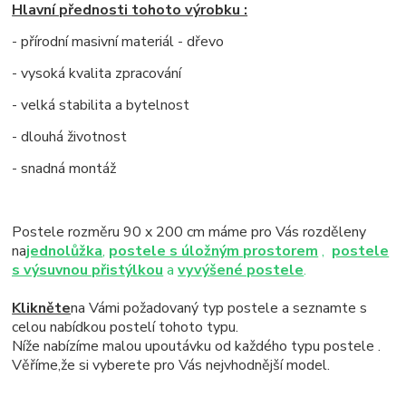
Hlavní přednosti tohoto výrobku :
- přírodní masivní materiál - dřevo
- vysoká kvalita zpracování
- velká stabilita a bytelnost
- dlouhá životnost
- snadná montáž
Postele rozměru 90 x 200 cm máme pro Vás rozděleny
na
jednolůžka
,
postele s úložným prostorem
,
postele
s výsuvnou přistýlkou
a
vyvýšené postele
.
Klikněte
na Vámi požadovaný typ postele a seznamte s
celou nabídkou postelí tohoto typu.
Níže nabízíme malou upoutávku od každého typu postele .
Věříme,že si vyberete pro Vás nejvhodnější model.