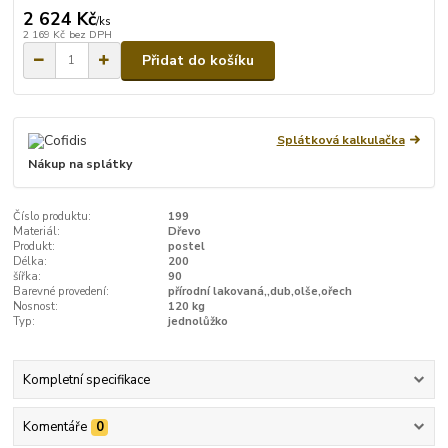
2 624 Kč
/
ks
2 169 Kč
bez DPH
Přidat do košíku
Splátková kalkulačka
Nákup na splátky
Číslo produktu:
199
Materiál:
Dřevo
Produkt:
postel
Délka:
200
šířka:
90
Barevné provedení:
přírodní lakovaná,,dub,olše,ořech
Nosnost:
120 kg
Typ:
jednolůžko
Kompletní specifikace
Komentáře
0