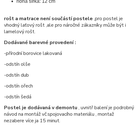
noha šířka: 12 cm
rošt a matrace není součástí postele
,pro postel je
vhodný laťový rošt ,ale pro náročné zákazníky může být i
lamelový rošt.
Dodávané barevné provedení :
-přírodní borovice lakovaná
-odstín olše
-odstín dub
-odstín ořech
-odstín šedá
Postel je dodávaná v demontu
, uvnitř balení je podrobný
návod na montáž vč.spojovacího materiálu , montaž
nezabere více ja 15 minut.