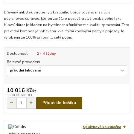
Dřevěný nábytek vyrobený z kvalitního borovicového masivu s
povrchovou úpravou, kterou zajišťuje poctivá vrstva bezbarvého laku.
Hlavní důraz je kladen na bytelnost a funkčnost a kvalitu zpracování. Tato
praktická komoda je vybavena kvalitními kovovými panty a pojezdy. Je
vyrobena ze 100% přírodní...
celý popis
Dostupnost
2 - 4 týdny
Barevné provedení
10 016 Kč
/
ks
8 278 Kč
bez DPH
Přidat do košíku
Splátková kalkulačka
Nákup na splátky