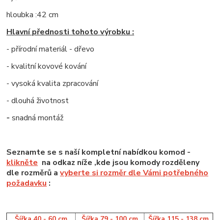
hloubka :42 cm
Hlavní přednosti tohoto výrobku :
- přírodní materiál - dřevo
- kvalitní kovové kování
- vysoká kvalita zpracování
- dlouhá životnost
-
snadná montáž
Seznamte se s naší kompletní nabídkou komod -
klikněte
na odkaz níže ,kde jsou komody rozděleny
dle rozměrů a
vyberte si rozměr dle Vámi potřebného
požadavku
:
Šířka 40 - 60 cm
Šířka 79 - 100 cm
Šířka 115 - 138 cm