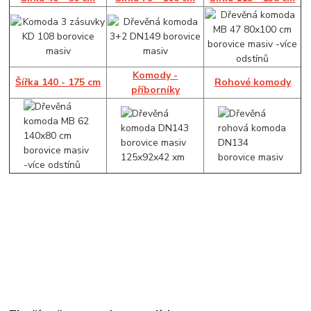
Komody -
Šířka 140 - 175 cm
Rohové komody
příborníky