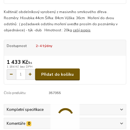
Květináč obdelníkový vyrobený z masivního smrkového dřeva .
Rozměry: Hloubka:44cm Šířka: 84cm Výška: 36cm Moření do dvou
odstínů : ( požadavek odstínu moření uveďte prosím do poznámky v
objednávce) - týk -dub Hmotnost : 20kg
celý popis
Dostupnost
2-4 týdny
1 433 Kč
/
ks
1 184 Kč
bez DPH
Přidat do košíku
Číslo produktu:
357355
Kompletní specifikace
Komentáře
0