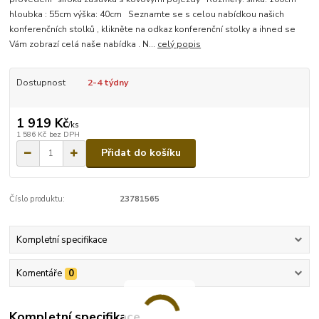
hloubka : 55cm výška: 40cm Seznamte se s celou nabídkou našich
konferenčních stolků , klikněte na odkaz konferenční stolky a ihned se
Vám zobrazí celá naše nabídka . N...
celý popis
Dostupnost
2-4 týdny
1 919 Kč
/
ks
1 586 Kč
bez DPH
Přidat do košíku
Číslo produktu:
23781565
Kompletní specifikace
Komentáře
0
Kompletní specifikace