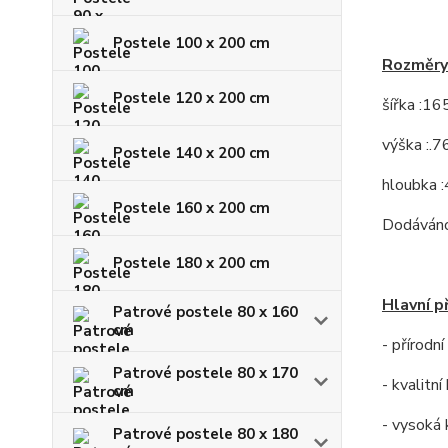
Postele 100 x 200 cm
Rozměry
Postele 120 x 200 cm
šířka :16
výška :.7
Postele 140 x 200 cm
hloubka 
Postele 160 x 200 cm
Dodáváno
Postele 180 x 200 cm
Hlavní p
Patrové postele 80 x 160
cm
- přírodn
Patrové postele 80 x 170
- kvalitn
cm
- vysoká 
Patrové postele 80 x 180