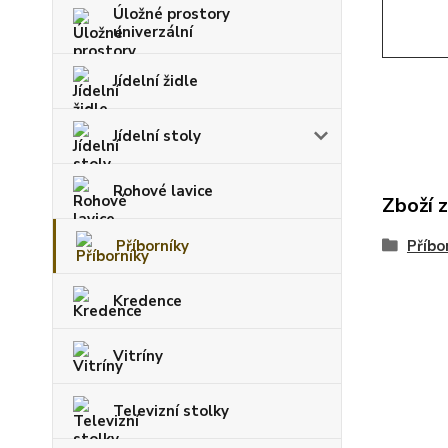
Úložné prostory
univerzální
Jídelní židle
Jídelní stoly
Rohové lavice
Zboží 
Příborníky
Příbo
Kredence
Vitríny
Televizní stolky