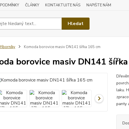
 PODMÍNKY
ČLÁNKY
KONTAKTUJTE NÁS
NAPIŠTE NÁM
Hledat
říborníky
Komoda borovice masiv DN141 šířka 165 cm
da borovice masiv DN141 šířka
Dřevěn
povrch
laku. H
zpraco
panty 
Dos