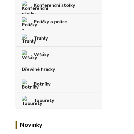
Konferenční stolky
Poličky a police
Truhly
Věšáky
Dřevěné hračky
Botníky
Taburety
Novinky