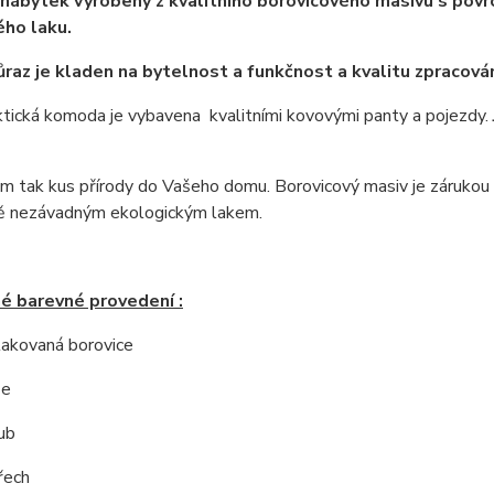
nábytek vyrobený z kvalitního borovicového masivu s povrc
ho laku.
ůraz je kladen na bytelnost a funkčnost a kvalitu zpracován
tická komoda je vybavena kvalitními kovovými panty a pojezdy.
 tak kus přírody do Vašeho domu. Borovicový masiv je zárukou ne
ě nezávadným ekologickým lakem.
é barevné provedení :
 lakovaná borovice
še
ub
řech