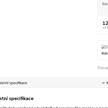
Bar
12
10 
Nák
Číslo p
etní specifikace
tní specifikace