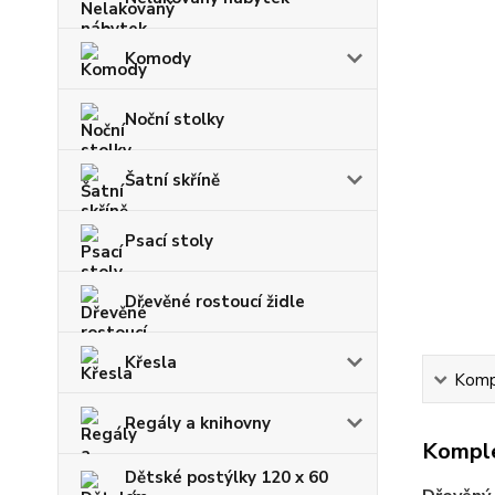
Komody
Noční stolky
Šatní skříně
Psací stoly
Dřevěné rostoucí židle
Křesla
Kompl
Regály a knihovny
Komple
Dětské postýlky 120 x 60