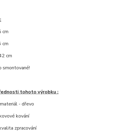
:
5 cm
6 cm
:42 cm
 smontované!
řednosti tohoto výrobku :
í materiál - dřevo
í kovové kování
kvalita zpracování