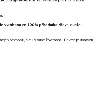
hovou úpravou, kterou zajišťuje poctivá vrstva
í.
Je vyrobena ze 100% přírodního dřeva
, masivu
jen pevnosti, ale i dlouhé životnosti. Povrch je upraven