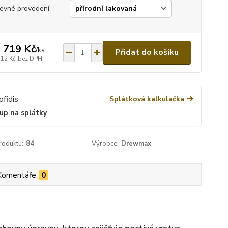
evné provedení
 719 Kč
/
ks
Přidat do košíku
512 Kč
bez DPH
Splátková kalkulačka
up na splátky
roduktu:
84
Výrobce:
Drewmax
Komentáře
0