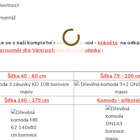
životnost
 montáž
e se s naší kompletní nabídkou komod -
klikněte
na odkaz
 si rozměr dle Vámi potřebného požadavku
:
Šířka 40 - 60 cm
Šířka 79 - 100 c
Šířka 140 - 175 cm
Komody - příborn