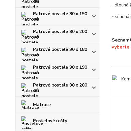
cm
- dlouhá 
Patrové postele 80 x 190
-
snadná
cm
Patrové postele 80 x 200
cm
Seznamt
vyberte
Patrové postele 90 x 180
cm
Patrové postele 90 x 190
cm
Patrové postele 90 x 200
cm
Matrace
Postelové rošty