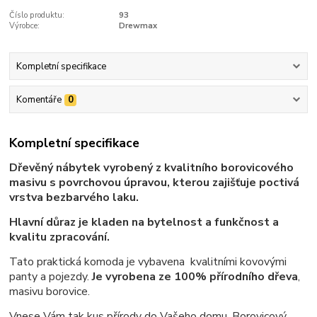
Číslo produktu:
93
Výrobce:
Drewmax
Kompletní specifikace
Komentáře
0
Kompletní specifikace
Dřevěný nábytek vyrobený z kvalitního borovicového
masivu s povrchovou úpravou, kterou zajišťuje poctivá
vrstva bezbarvého laku.
Hlavní důraz je kladen na bytelnost a funkčnost a
kvalitu zpracování.
Tato praktická komoda je vybavena kvalitními kovovými
panty a pojezdy.
Je vyrobena ze 100% přírodního dřeva
,
masivu borovice.
Vnese Vám tak kus přírody do Vašeho domu. Borovicový