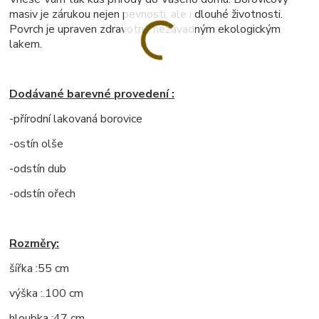
masiv je zárukou nejen pevnosti, ale i dlouhé životnosti.
Povrch je upraven zdravotně nezávadným ekologickým
lakem.
Dodávané barevné provedení :
-přírodní lakovaná borovice
-ostín olše
-odstín dub
-odstín ořech
Rozměry:
šířka :55 cm
výška :.100 cm
hloubka :47 cm