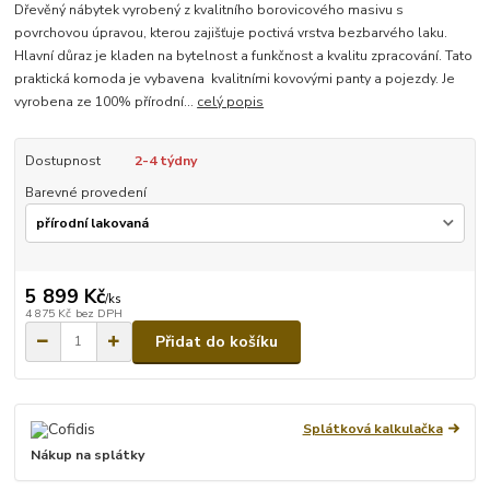
Dřevěný nábytek vyrobený z kvalitního borovicového masivu s
povrchovou úpravou, kterou zajišťuje poctivá vrstva bezbarvého laku.
Hlavní důraz je kladen na bytelnost a funkčnost a kvalitu zpracování. Tato
praktická komoda je vybavena kvalitními kovovými panty a pojezdy. Je
vyrobena ze 100% přírodní...
celý popis
Dostupnost
2-4 týdny
Barevné provedení
5 899 Kč
/
ks
4 875 Kč
bez DPH
Přidat do košíku
Splátková kalkulačka
Nákup na splátky