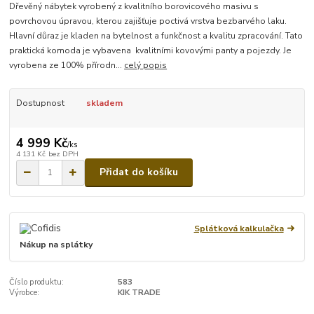
Dřevěný nábytek vyrobený z kvalitního borovicového masivu s
povrchovou úpravou, kterou zajišťuje poctivá vrstva bezbarvého laku.
Hlavní důraz je kladen na bytelnost a funkčnost a kvalitu zpracování. Tato
praktická komoda je vybavena kvalitními kovovými panty a pojezdy. Je
vyrobena ze 100% přírodn...
celý popis
Dostupnost
skladem
4 999 Kč
/
ks
4 131 Kč
bez DPH
Přidat do košíku
Splátková kalkulačka
Nákup na splátky
Číslo produktu:
583
Výrobce:
KIK TRADE