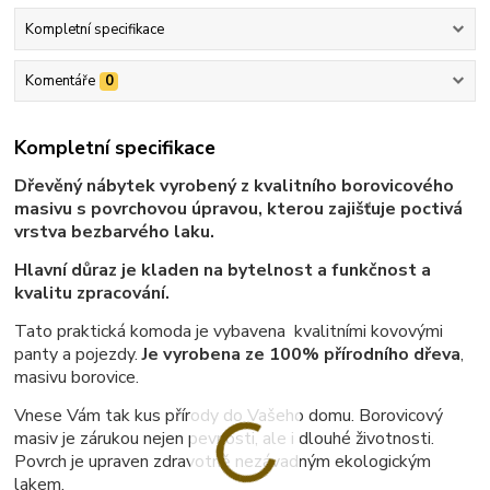
Kompletní specifikace
Komentáře
0
Kompletní specifikace
Dřevěný nábytek vyrobený z kvalitního borovicového
masivu s povrchovou úpravou, kterou zajišťuje poctivá
vrstva bezbarvého laku.
Hlavní důraz je kladen na bytelnost a funkčnost a
kvalitu zpracování.
Tato praktická komoda je vybavena kvalitními kovovými
panty a pojezdy.
Je vyrobena ze 100% přírodního dřeva
,
masivu borovice.
Vnese Vám tak kus přírody do Vašeho domu. Borovicový
masiv je zárukou nejen pevnosti, ale i dlouhé životnosti.
Povrch je upraven zdravotně nezávadným ekologickým
lakem.