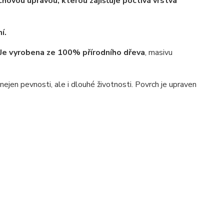
hovou úpravou, kterou zajišťuje poctivá vrstva
í.
Je vyrobena ze 100% přírodního dřeva
, masivu
jen pevnosti, ale i dlouhé životnosti. Povrch je upraven