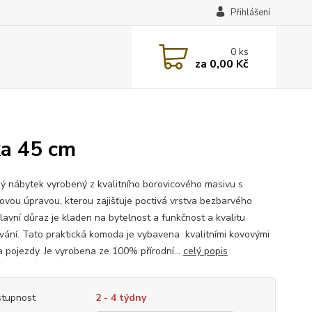
Přihlášení
0
ks
za
0,00 Kč
ka 45 cm
ý nábytek vyrobený z kvalitního borovicového masivu s
ovou úpravou, kterou zajišťuje poctivá vrstva bezbarvého
lavní důraz je kladen na bytelnost a funkčnost a kvalitu
vání. Tato praktická komoda je vybavena kvalitními kovovými
a pojezdy. Je vyrobena ze 100% přírodní...
celý popis
tupnost
2 - 4 týdny