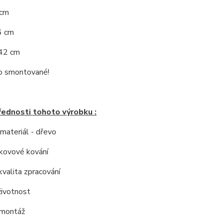
 cm
6 cm
:42 cm
 smontované!
řednosti tohoto výrobku :
í materiál - dřevo
í kovové kování
kvalita zpracování
životnost
 montáž