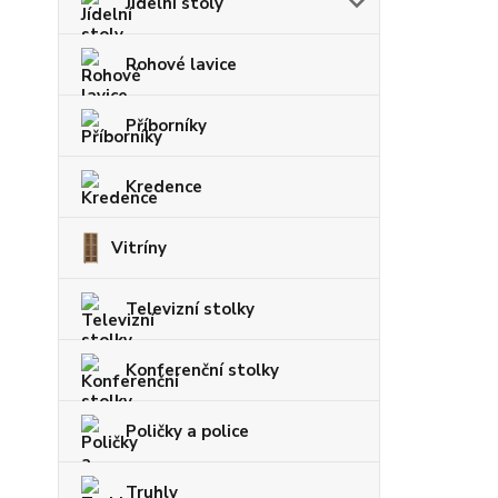
Jídelní stoly
Rohové lavice
Příborníky
Kredence
Vitríny
Televizní stolky
Konferenční stolky
Poličky a police
Truhly