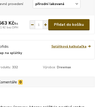
evné provedení
563 Kč
/
ks
Přidat do košíku
71 Kč
bez DPH
Splátková kalkulačka
up na splátky
roduktu:
332
Výrobce:
Drewmax
Komentáře
0