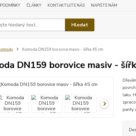
 PODMÍNKY
ČLÁNKY
KONTAKTUJTE NÁS
NAPIŠTE NÁM
Hledat
Komody
Komoda DN159 borovice masiv - šířka 45 cm
da DN159 borovice masiv - šíř
Dřevěn
povrch
laku. H
zpraco
panty 
Dos