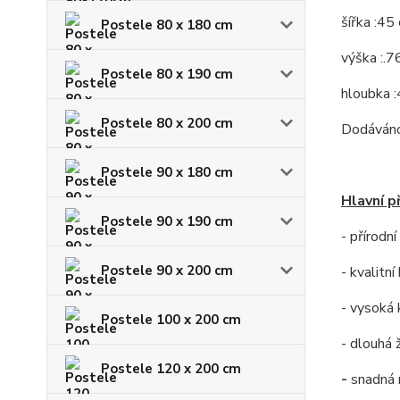
šířka :45
Postele 80 x 180 cm
výška :.7
Postele 80 x 190 cm
hloubka 
Postele 80 x 200 cm
Dodáváno
Postele 90 x 180 cm
Hlavní p
Postele 90 x 190 cm
- přírodn
Postele 90 x 200 cm
- kvalitn
- vysoká 
Postele 100 x 200 cm
- dlouhá 
Postele 120 x 200 cm
-
snadná