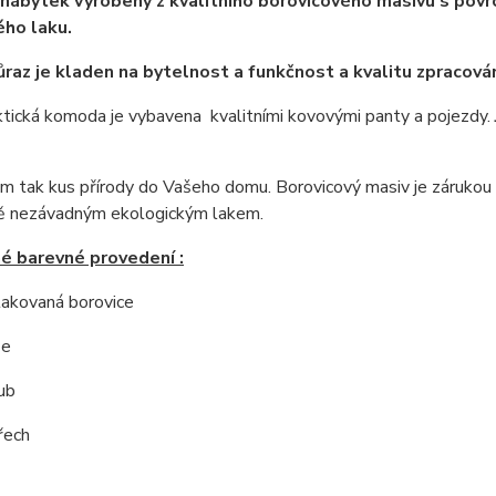
nábytek vyrobený z kvalitního borovicového masivu s povrc
ho laku.
ůraz je kladen na bytelnost a funkčnost a kvalitu zpracován
tická komoda je vybavena kvalitními kovovými panty a pojezdy.
 tak kus přírody do Vašeho domu. Borovicový masiv je zárukou ne
ě nezávadným ekologickým lakem.
é barevné provedení :
 lakovaná borovice
še
ub
řech