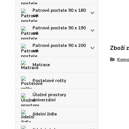
Patrové postele 90 x 180
cm
Patrové postele 90 x 190
cm
Patrové postele 90 x 200
Zboží 
cm
Komo
Matrace
Postelové rošty
Úložné prostory
univerzální
Jídelní židle