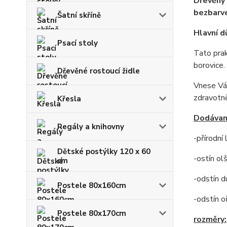
Dřevěný 
bezbarvé
Šatní skříně
Hlavní d
Psací stoly
Tato prak
borovice.
Dřevěné rostoucí židle
Vnese Vám
zdravotn
Křesla
Dodávan
Regály a knihovny
-přírodní
Dětské postýlky 120 x 60
-ostín ol
cm
-odstín d
Postele 80x160cm
-odstín o
Postele 80x170cm
rozměry: