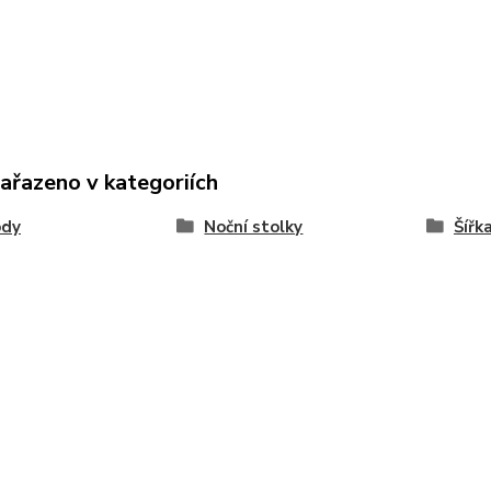
zařazeno v kategoriích
dy
Noční stolky
Šířk