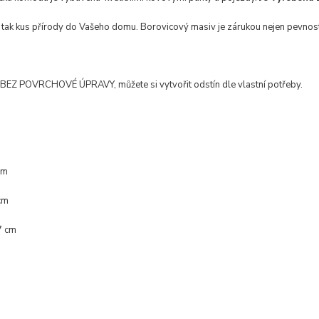
ak kus přírody do Vašeho domu. Borovicový masiv je zárukou nejen pevnosti, 
BEZ POVRCHOVÉ ÚPRAVY, můžete si vytvořit odstín dle vlastní potřeby.
cm
cm
7 cm