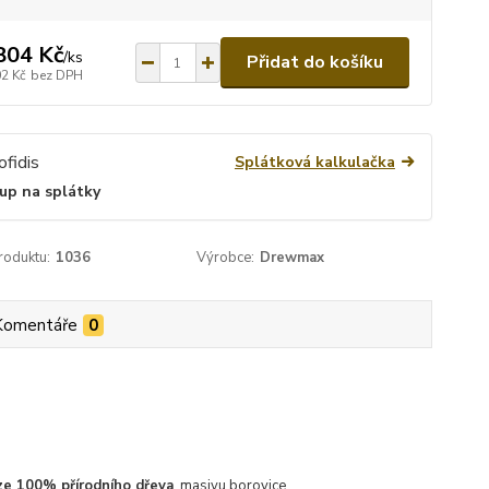
804 Kč
/
ks
Přidat do košíku
02 Kč
bez DPH
Splátková kalkulačka
up na splátky
roduktu:
1036
Výrobce:
Drewmax
Komentáře
0
ze 100% přírodního dřeva
, masivu borovice.