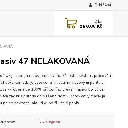
Přihlášení
0
ks
za
0,00 Kč
AKOVANÁ
 masiv 47 NELAKOVANÁ
 důraz je kladen na bytelnost a funkčnost a kvalitu zpracování.
raktická komoda je vybavena kvalitními kovovými panty a
y. Je vyrobena ze 100% přírodního dřeva, masivu borovice.
Vám tak kus přírody do Vašeho domu. Borovicový masiv je
 nejen pevnosti, ale i dlouhé ži...
celý popis
tupnost
2 - 4 týdny