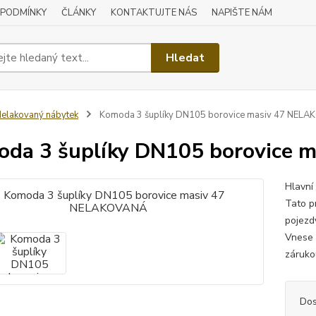
 PODMÍNKY
ČLÁNKY
KONTAKTUJTE NÁS
NAPIŠTE NÁM
Hledat
elakovaný nábytek
Komoda 3 šuplíky DN105 borovice masiv 47 NEL
da 3 šuplíky DN105 borovice
Hlavní
Tato p
pojezd
Vnese 
zárukou
Dos