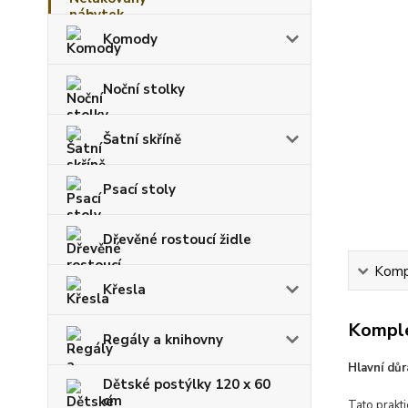
Komody
Noční stolky
Šatní skříně
Psací stoly
Dřevěné rostoucí židle
Kompl
Křesla
Komple
Regály a knihovny
Hlavní důr
Dětské postýlky 120 x 60
cm
Tato prakt