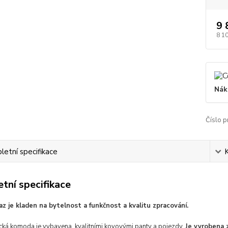
9 
8 1
Nák
Číslo p
etní specifikace
tní specifikace
az je kladen na bytelnost a funkčnost a kvalitu zpracování.
ická komoda je vybavena kvalitními kovovými panty a pojezdy.
Je vyrobena 