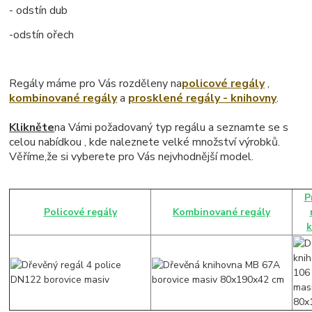
- odstín dub
-odstín ořech
Regály máme pro Vás rozděleny na
policové regály
,
kombinované regály
a
prosklené regály - knihovny
.
Klikněte
na Vámi požadovaný typ regálu a seznamte se s
celou nabídkou , kde naleznete velké množství výrobků.
Věříme,že si vyberete pro Vás nejvhodnější model.
P
Policové regály
Kombinované regály
k