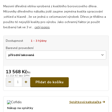
Masivní dřevěná vitrína vyrobená z kvalitního borovicového dřeva .
Milovníky dřevěného nábytku jistě zaujme zejména kvalita spracování
,vzhled a hlavně , že se jedná o celomasivní výrobek. Dřevo je tříděno a
použito té nejvyšší kvality pro výrobu .Jako ochranný faktor je použit
bezbarvý lak ve 3 vr...
celý popis
Dostupnost
1 - 3 týdny
Barevné provedení
13 568 Kč
/
ks
11 213 Kč
bez DPH
Přidat do košíku
Splátková kalkulačka
Nákup na splátky