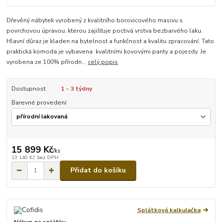
Dřevěný nábytek vyrobený z kvalitního borovicového masivu s
povrchovou úpravou, kterou zajišťuje poctivá vrstva bezbarvého laku.
Hlavní důraz je kladen na bytelnost a funkčnost a kvalitu zpracování. Tato
praktická komoda je vybavena kvalitními kovovými panty a pojezdy. Je
vyrobena ze 100% přírodn...
celý popis
Dostupnost
1 - 3 týdny
Barevné provedení
15 899 Kč
/
ks
13 140 Kč
bez DPH
Přidat do košíku
Splátková kalkulačka
Nákup na splátky