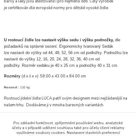
barvy a laky jsou atestované i pro nejmenší děti. Celý výrobek
je certifikován dle evropské normy pro dětské vysoké židle.
U rostoucí židle lze nastavit výšku sedu i výšku podnožky,
dle
požadavků na správné sezení. Ergonomicky tvarovaný Sedák
lze nastavit do výšky od 44, 48, 52, 56 cm od podložky. Podnožku lze
nastavit do výšky 12, 16, 20, 24, 28, 32, 36, 40 cm od
podložky. Rozměr sedáku je 40 x 25 cm a podnožky 40 x 31 cm.
Rozměry
(d x š x v):
58.00 x 43.00 x 84.00 cm
Nosnost :
110 kg
Rostoucí jídelní židle LUCA patří svým designem mezi nejžádanější na
našem trhu. Dodáváme ji v mnoha barevných variantách.
Pro základní funkčnost, zpříjemnění používání webu, analytické
účely a v případě udělení souhlasu také pro účely cílení reklamy
Zboží zařazeno v kategoriích
využíváme soubory cookies. Nastavení vlastních preferencí