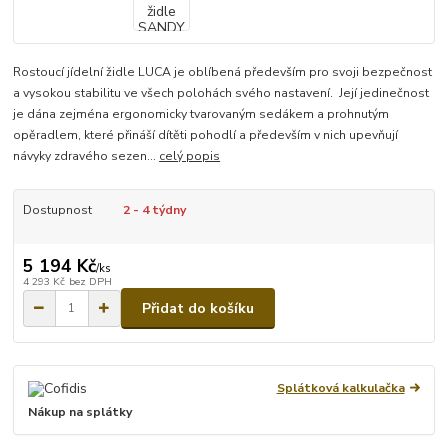
Rostoucí jídelní židle LUCA je oblíbená především pro svoji bezpečnost
a vysokou stabilitu ve všech polohách svého nastavení. Její jedinečnost
je dána zejména ergonomicky tvarovaným sedákem a prohnutým
opěradlem, které přináší dítěti pohodlí a především v nich upevňují
návyky zdravého sezen...
celý popis
Dostupnost
2 - 4 týdny
5 194 Kč
/
ks
4 293 Kč
bez DPH
Přidat do košíku
Splátková kalkulačka
Nákup na splátky